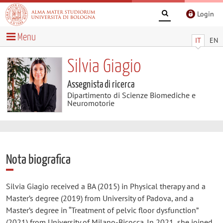
Login
Menu
IT
EN
Silvia Giagio
Assegnista di ricerca
Dipartimento di Scienze Biomediche e
Neuromotorie
Nota biografica
Silvia Giagio received a BA (2015) in Physical therapy and a
Master’s degree (2019) from University of Padova, and a
Master’s degree in “Treatment of pelvic floor dysfunction”
(2021) from University of Milano-Bicocca. In 2021, she joined