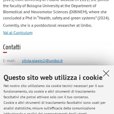
the faculty of Bologna University at the Department of
Biomedical and Neuromotor Sciences (DIBINEM), where she
concluded a Phd in “Health, safety and green systems” (2024).
Currently, she is a postdoctoral researcher at Unibo.
Vai al Curriculum
Contatti
E-mail:
silvia.giagio2@unibo.it
Questo sito web utilizza i cookie
Dipartimento di Scienze Biomediche e Neuromotorie
Nel nostro sito utilizziamo sia cookie tecnici necessari per il suo
Via Massarenti 9, Bologna -
Vai alla mappa
funzionamento, sia cookie e altri strumenti di tracciamento
facoltativi che potrai attivare solo con il tuo consenso.
Risorse in rete
Cookie e altri strumenti di tracciamento facoltativi sono usati per
analisi statistiche, misure sull'efficacia della comunicazione
istituzionale e analisi dei comportamenti degli utenti.