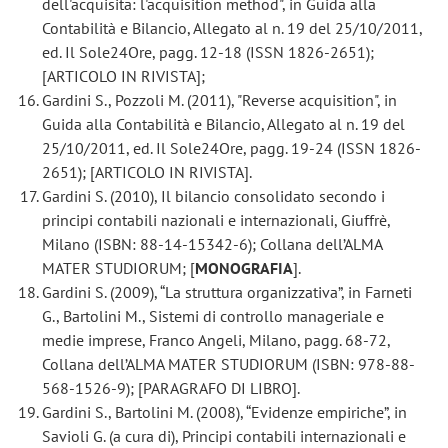
dell'acquisita: l'acquisition method", in Guida alla
Contabilità e Bilancio, Allegato al n. 19 del 25/10/2011,
ed. Il Sole24Ore, pagg. 12-18 (ISSN 1826-2651);
[ARTICOLO IN RIVISTA];
Gardini S., Pozzoli M. (2011), "Reverse acquisition", in
Guida alla Contabilità e Bilancio, Allegato al n. 19 del
25/10/2011, ed. Il Sole24Ore, pagg. 19-24 (ISSN 1826-
2651); [ARTICOLO IN RIVISTA].
Gardini S. (2010), Il bilancio consolidato secondo i
principi contabili nazionali e internazionali, Giuffrè,
Milano (ISBN: 88-14-15342-6); Collana dell’ALMA
MATER STUDIORUM; [
MONOGRAFIA
].
Gardini S. (2009), “La struttura organizzativa”, in Farneti
G., Bartolini M., Sistemi di controllo manageriale e
medie imprese, Franco Angeli, Milano, pagg. 68-72,
Collana dell’ALMA MATER STUDIORUM (ISBN: 978-88-
568-1526-9); [PARAGRAFO DI LIBRO].
Gardini S., Bartolini M. (2008), “Evidenze empiriche”, in
Savioli G. (a cura di), Principi contabili internazionali e