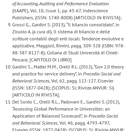
of Accounting, Auditing and Performance Evaluation
(IJAAPE), Vol. 10, Issue 1, pp. 43-67, Inderscience
Publishers, (ISSN: 1740-8008) [ARTICOLO IN RIVISTA];
Grossi G., Gardini S. (2013), “Il bilancio consolidato”, in
Ziruolo A. (a cura di), Il sistema di bilancio e delle
scritture contabili degli enti locali. Tendenze evolutive e
applicative, Maggioli, Rimini, pagg. 309-328 (ISBN: 978-
88-387-8127-8); Collana di Studi Università di Chieti-
Pescara; [CAPITOLO DI LIBRO]
Gardini S., Mattei M.M., Orelli R.L. (2012), “Gov 2.0 theory
and practice for service delivery”, in
Procedia-Social and
Behavioral Sciences
, Vol. 62, pagg. 122-127, Elsevier
(ISSN: 1877-0428); (SCOPUS: Sì; Riviste ANVUR: Sì)
[ARTICOLO IN RIVISTA];
Del Sordo C., Orelli R.L., Padovani E., Gardini S. (2012),
“Assessing Global Performance in Universities: an
Application of Balanced Scorecard”, in
Procedia-Social
and Behavioral Sciences
, Vol. 46, pagg. 4793-4797,
Elsevier (ISSN: 1877-0428); (SCOPUS: Sì; Riviste ANVUR: