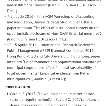
and institutional drivers”, (Gardini S., Visani F., Di Lascio
F.M.L.).
7-9 Luglio 2016 - 7th EIASM Workshop on Accounting
and Regulation, Università degli Studi di Siena, Italia,
paper intitolato “The effect of institutional context on the
opportunistic disclosure of Non-GAAP financial measures”,
(Gardini S., Visani F., Di Lascio F.M.L.).
13-15 Aprile 2016 – International Research Society for
Public Management (IRSPM) annual Conference 2016,
Hong Kong PolyU and City Universiti of Hong Kong, paper
intitolato “Do performance and organizational structure of
municipal corporations affect financial sustainability of
local governments? Empirical evidence from Italian
municipalities” (Gardini S., Grossi G.);
PUBBLICAZIONI
Gardini S. (2017). “La valutazione delle partecipazioni
secondo l’equity method”. In Savioli G. (2017). Il bilancio
di esercizio secondo i principi contabili nazionali.