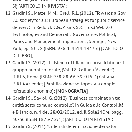
Sì) [ARTICOLO IN RIVISTA];
Gardini S., Mattei M.M., Orelli R.L. (2012), “Towards a Gov
2.0 society for all: European strategies for public service
delivery”, in Reddick C.G., Aikins S.K. (Eds.) Web 2.0
Technologies and Democratic Governance: Political,
Policy and Management Implications, Springer, New
York, pp. 63-78 (ISBN: 978-1-4614-1447-6) [CAPITOLO
DI LIBRO];
Gardini S. (2012), Il sistema di bilancio consolidato per il
gruppo pubblico locale, (Vol. 18, Collana “Aziende”)
RIREA, Roma (ISBN: 978-88-66-59-016-3) Collana
RIREA Aziende; [Pubblicazione sottoposta a doppio
referaggio anonimo]; [
MONOGRAFIA
]
Gardini S., Savioli G. (2012), "Business combination tra
entità sotto comune controllo", in Guida alla Contabilità
e Bilancio, n. 4 del 28/02/2012, ed. Il Sole24Ore, pagg.
30-36 (ISSN 1826-2651); [ARTICOLO IN RIVISTA];
Gardini S. (2011), "Criteri di determinazione dei valori