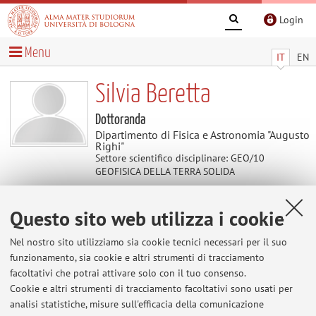
Login
Menu
IT
EN
Silvia Beretta
Dottoranda
Dipartimento di Fisica e Astronomia "Augusto
Righi"
Settore scientifico disciplinare: GEO/10
GEOFISICA DELLA TERRA SOLIDA
Questo sito web utilizza i cookie
Contatti
Nel nostro sito utilizziamo sia cookie tecnici necessari per il suo
E-mail:
silvia.beretta@unibo.it
funzionamento, sia cookie e altri strumenti di tracciamento
facoltativi che potrai attivare solo con il tuo consenso.
Cookie e altri strumenti di tracciamento facoltativi sono usati per
analisi statistiche, misure sull'efficacia della comunicazione
Dipartimento di Fisica e Astronomia "Augusto Righi"