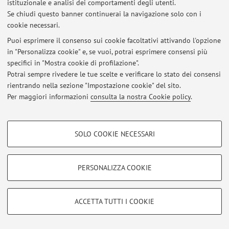
istituzionale e analisi dei comportamenti degli utenti.
Viale Berti Pichat 6/2, Bologna -
Vai alla mappa
Se chiudi questo banner continuerai la navigazione solo con i
cookie necessari.
Puoi esprimere il consenso sui cookie facoltativi attivando l'opzione
in "Personalizza cookie" e, se vuoi, potrai esprimere consensi più
Ultimi avvisi
specifici in "Mostra cookie di profilazione".
Potrai sempre rivedere le tue scelte e verificare lo stato dei consensi
Al momento non sono presenti avvisi.
rientrando nella sezione "Impostazione cookie" del sito.
Per maggiori informazioni
consulta la nostra Cookie policy
.
COOKIE DI PROFILAZIONE - FACOLTATIVI
SOLO COOKIE NECESSARI
Area riservata
Si tratta di cookie utilizzati per analizzare le caratteristiche della navigazione
degli utenti, creare profili in base al loro comportamento sul sito, per analisi
Accedi tramite
login
per gestire tutti i contenuti del sito.
di marketing.
PERSONALIZZA COOKIE
Mostra cookie di profilazione
© 2026 - ALMA MATER STUDIORUM - Università di Bologna - Via
Google/Youtube Video
COOKIE TECNICI - NECESSARI
Zamboni, 33 - 40126 Bologna - Partita IVA: 01131710376
ACCETTA TUTTI I COOKIE
Facebook
Privacy
|
Note legali
|
Impostazioni Cookie
Si tratta di cookie tecnici utilizzati, a titolo esemplificativo, per il corretto
Vimeo
funzionamento del sito, salvare le preferenze di navigazione, per il