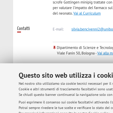
scrofe Gottingen minipig trattate con
per valutare l'impatto del farmaco sul
del neonato.
Vai al Curriculum
Contatti
E-mail:
silvia.bencivenni2@unibo.
Dipartimento di Scienze e Tecnolo
Viale Fanin 50, Bologna -
Vai alla 
Risorse in rete
ORCID
Questo sito web utilizza i cook
Nel nostro sito utilizziamo sia cookie tecnici necessari per il
Cookie e altri strumenti di tracciamento facoltativi sono usati
Se chiudi questo banner continuerai la navigazione solo con 
© 2026 - ALMA MATER STUDIORUM - Univer
Puoi esprimere il consenso sui cookie facoltativi attivando l'o
Potrai sempre rivedere le tue scelte e verificare lo stato dei