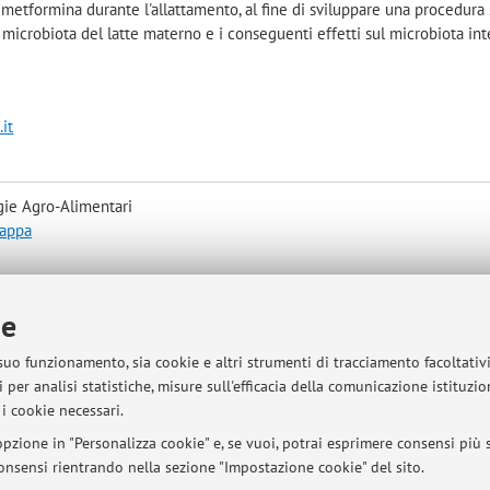
 metformina durante l'allattamento, al fine di sviluppare una procedura
 microbiota del latte materno e i conseguenti effetti sul microbiota int
it
gie Agro-Alimentari
mappa
ie
 suo funzionamento, sia cookie e altri strumenti di tracciamento facoltativ
 per analisi statistiche, misure sull'efficacia della comunicazione istituzi
i cookie necessari.
sità di Bologna - Via Zamboni, 33 - 40126 Bologna - Partita IVA: 01131710376
pzione in "Personalizza cookie" e, se vuoi, potrai esprimere consensi più sp
 consensi rientrando nella sezione "Impostazione cookie" del sito.