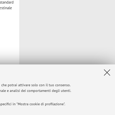
 standard
estinale
i che potrai attivare solo con il tuo consenso.
onale e analisi dei comportamenti degli utenti.
Privacy
|
Note legali
|
Impostazioni Cookie
ecifici in "Mostra cookie di profilazione".