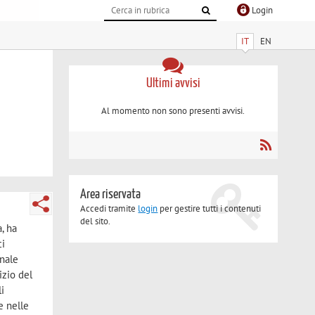
Login
IT
EN
Ultimi avvisi
Al momento non sono presenti avvisi.
Area riservata
Accedi tramite
login
per gestire tutti i contenuti
del sito.
, ha
ci
inale
izio del
li
e nelle