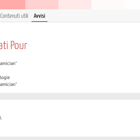
Contenuti utili
Avvisi
ati Pour
iamician"
logie
iamician"
.