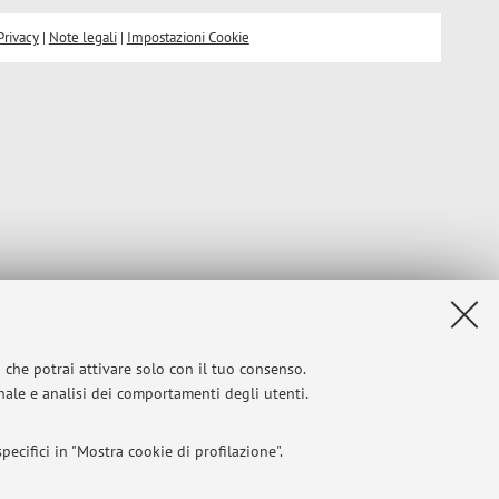
Privacy
|
Note legali
|
Impostazioni Cookie
i che potrai attivare solo con il tuo consenso.
onale e analisi dei comportamenti degli utenti.
ecifici in "Mostra cookie di profilazione".