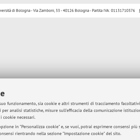
sità di Bologna - Via Zamboni, 33 - 40126 Bologna - Partita IVA: 01131710376
ie
 suo funzionamento, sia cookie e altri strumenti di tracciamento facoltativ
 per analisi statistiche, misure sull'efficacia della comunicazione istituzi
i cookie necessari.
pzione in "Personalizza cookie" e, se vuoi, potrai esprimere consensi più sp
 consensi rientrando nella sezione "Impostazione cookie" del sito.