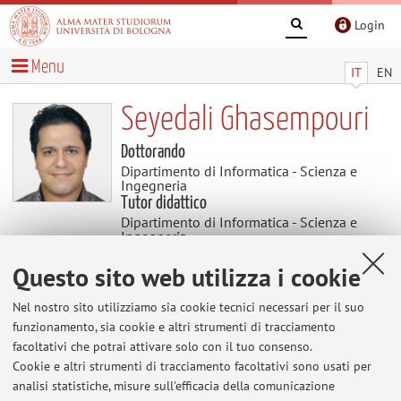
Login
Menu
IT
EN
Seyedali Ghasempouri
Dottorando
Dipartimento di Informatica - Scienza e
Ingegneria
Tutor didattico
Dipartimento di Informatica - Scienza e
Ingegneria
Settore scientifico disciplinare: ING-INF/05
SISTEMI DI ELABORAZIONE DELLE INFORMAZIONI
Questo sito web utilizza i cookie
Nel nostro sito utilizziamo sia cookie tecnici necessari per il suo
Contenuti utili
funzionamento, sia cookie e altri strumenti di tracciamento
facoltativi che potrai attivare solo con il tuo consenso.
Cookie e altri strumenti di tracciamento facoltativi sono usati per
Al momento non sono presenti contenuti.
analisi statistiche, misure sull'efficacia della comunicazione