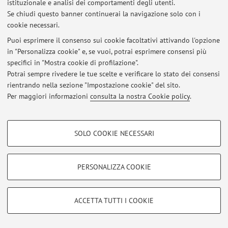
istituzionale e analisi dei comportamenti degli utenti.
Se chiudi questo banner continuerai la navigazione solo con i
cookie necessari.
Ultimi avvisi
Puoi esprimere il consenso sui cookie facoltativi attivando l'opzione
Al momento non sono presenti avvisi.
in "Personalizza cookie" e, se vuoi, potrai esprimere consensi più
specifici in "Mostra cookie di profilazione".
Potrai sempre rivedere le tue scelte e verificare lo stato dei consensi
rientrando nella sezione "Impostazione cookie" del sito.
Per maggiori informazioni
consulta la nostra Cookie policy
.
Area riservata
Accedi tramite
login
per gestire tutti i contenuti del sito.
COOKIE DI PROFILAZIONE - FACOLTATIVI
SOLO COOKIE NECESSARI
Si tratta di cookie utilizzati per analizzare le caratteristiche della navigazione
degli utenti, creare profili in base al loro comportamento sul sito, per analisi
© 2026 - ALMA MATER STUDIORUM - Università di Bologna - Via
di marketing.
PERSONALIZZA COOKIE
Zamboni, 33 - 40126 Bologna - Partita IVA: 01131710376
Mostra cookie di profilazione
Privacy
|
Note legali
|
Impostazioni Cookie
Google/Youtube Video
COOKIE TECNICI - NECESSARI
ACCETTA TUTTI I COOKIE
Facebook
Si tratta di cookie tecnici utilizzati, a titolo esemplificativo, per il corretto
Vimeo
funzionamento del sito, salvare le preferenze di navigazione, per il