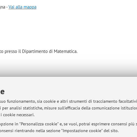
gna -
Vai alla mappa
to presso il Dipartimento di Matematica.
ie
sità di Bologna - Via Zamboni, 33 - 40126 Bologna - Partita IVA: 01131710376
 suo funzionamento, sia cookie e altri strumenti di tracciamento facoltativ
 per analisi statistiche, misure sull'efficacia della comunicazione istituzi
i cookie necessari.
pzione in "Personalizza cookie" e, se vuoi, potrai esprimere consensi più sp
 consensi rientrando nella sezione "Impostazione cookie" del sito.