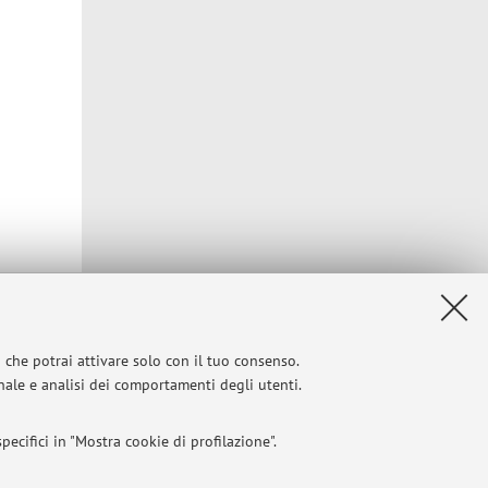
Privacy
|
Note legali
|
Impostazioni Cookie
i che potrai attivare solo con il tuo consenso.
onale e analisi dei comportamenti degli utenti.
ecifici in "Mostra cookie di profilazione".