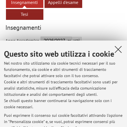
Insegnamenti
Appelli d'esame
Tesi
Insegnamenti
Anno Accademico
Questo sito web utilizza i cookie
Non sono presenti attività didattiche per l'A.A.
2026-2027
.
Nel nostro sito utilizziamo sia cookie tecnici necessari per il suo
funzionamento, sia cookie e altri strumenti di tracciamento
facoltativi che potrai attivare solo con il tuo consenso.
Ultimi avvisi
Cookie e altri strumenti di tracciamento facoltativi sono usati per
analisi statistiche, misure sull'efficacia della comunicazione
Al momento non sono presenti avvisi.
istituzionale e analisi dei comportamenti degli utenti.
Se chiudi questo banner continuerai la navigazione solo con i
cookie necessari.
Puoi esprimere il consenso sui cookie facoltativi attivando l'opzione
in "Personalizza cookie" e, se vuoi, potrai esprimere consensi più