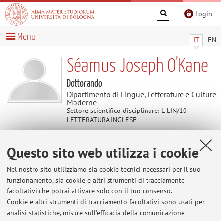
Login
Menu
IT
EN
Séamus Joseph O'Kane
Dottorando
Dipartimento di Lingue, Letterature e Culture
Moderne
Settore scientifico disciplinare: L-LIN/10
LETTERATURA INGLESE
Questo sito web utilizza i cookie
Avvisi
Nel nostro sito utilizziamo sia cookie tecnici necessari per il suo
Al momento non sono presenti avvisi.
funzionamento, sia cookie e altri strumenti di tracciamento
facoltativi che potrai attivare solo con il tuo consenso.
Cookie e altri strumenti di tracciamento facoltativi sono usati per
analisi statistiche, misure sull'efficacia della comunicazione
Area riservata