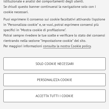
istituzionale e analisi dei comportamenti degli utenti.
Accedi tramite
login
per gestire tutti i contenuti del sito.
Se chiudi questo banner continuerai la navigazione solo con i
cookie necessari.
Puoi esprimere il consenso sui cookie facoltativi attivando l'opzione
© 2026 - ALMA MATER STUDIORUM - Università di Bologna - Via
in "Personalizza cookie" e, se vuoi, potrai esprimere consensi più
Zamboni, 33 - 40126 Bologna - Partita IVA: 01131710376
specifici in "Mostra cookie di profilazione".
Privacy
|
Note legali
|
Impostazioni Cookie
Potrai sempre rivedere le tue scelte e verificare lo stato dei consensi
rientrando nella sezione "Impostazione cookie" del sito.
Per maggiori informazioni
consulta la nostra Cookie policy
.
COOKIE DI PROFILAZIONE - FACOLTATIVI
SOLO COOKIE NECESSARI
Si tratta di cookie utilizzati per analizzare le caratteristiche della navigazione
degli utenti, creare profili in base al loro comportamento sul sito, per analisi
di marketing.
PERSONALIZZA COOKIE
Mostra cookie di profilazione
Google/Youtube Video
COOKIE TECNICI - NECESSARI
ACCETTA TUTTI I COOKIE
Facebook
Si tratta di cookie tecnici utilizzati, a titolo esemplificativo, per il corretto
Vimeo
funzionamento del sito, salvare le preferenze di navigazione, per il