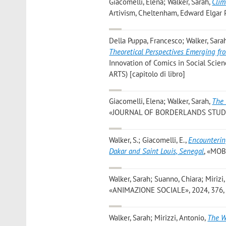
Giacomelli, Elena; Walker, Sarah
,
Clim
Artivism, Cheltenham, Edward Elgar Pu
Della Puppa, Francesco; Walker, Sara
Theoretical Perspectives Emerging fro
Innovation of Comics in Social Scie
ARTS) [capitolo di libro]
Giacomelli, Elena; Walker, Sarah
,
The 
«JOURNAL OF BORDERLANDS STUDIES», 
Walker, S.; Giacomelli, E.
,
Encountering
Dakar and Saint Louis, Senegal
, «MOBI
Walker, Sarah; Suanno, Chiara; Mirizi
«ANIMAZIONE SOCIALE», 2024, 376, pp
Walker, Sarah; Mirizzi, Antonio
,
The W