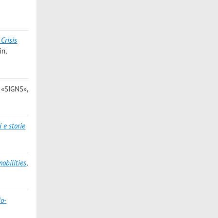
Crisis
in,
, «SIGNS»,
i e storie
mobilities
,
io-