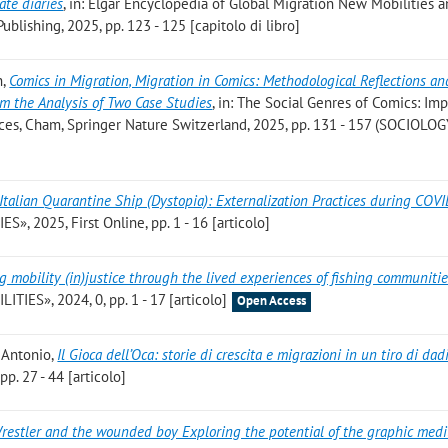
ate diaries
, in: Elgar Encyclopedia of Global Migration New Mobilities 
blishing, 2025, pp. 123 - 125 [capitolo di libro]
h
,
Comics in Migration, Migration in Comics: Methodological Reflections an
m the Analysis of Two Case Studies
, in: The Social Genres of Comics: Im
nces, Cham, Springer Nature Switzerland, 2025, pp. 131 - 157 (SOCIOLO
Italian Quarantine Ship (Dystopia): Externalization Practices during COV
2025, First Online, pp. 1 - 16 [articolo]
 mobility (in)justice through the lived experiences of fishing communitie
LITIES», 2024, 0, pp. 1 - 17 [articolo]
Open Access
, Antonio
,
Il Gioca dell’Oca: storie di crescita e migrazioni in un tiro di dad
. 27 - 44 [articolo]
restler and the wounded boy Exploring the potential of the graphic med