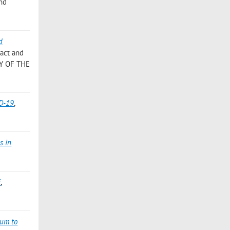
and
d
pact and
GY OF THE
ID-19
,
s in
i
,
ium to