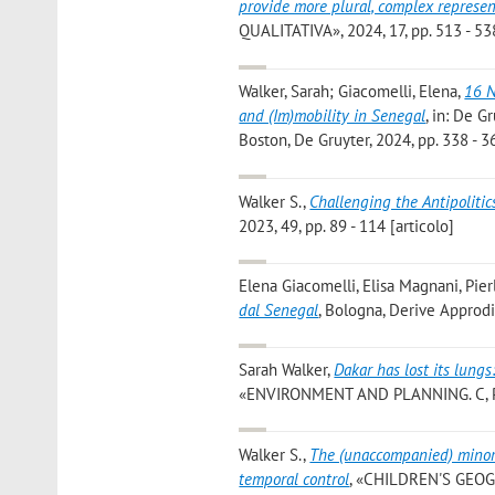
provide more plural, complex represent
QUALITATIVA», 2024, 17, pp. 513 - 538
Walker, Sarah; Giacomelli, Elena
,
16 N
and (Im)mobility in Senegal
, in: De G
Boston, De Gruyter, 2024, pp. 338 - 36
Walker S.
,
Challenging the Antipolitic
2023, 49, pp. 89 - 114 [articolo]
Elena Giacomelli, Elisa Magnani, Pier
dal Senegal
, Bologna, Derive Approdi,
Sarah Walker
,
Dakar has lost its lungs
«ENVIRONMENT AND PLANNING. C, POLI
Walker S.
,
The (unaccompanied) minor a
temporal control
, «CHILDREN'S GEOGRA