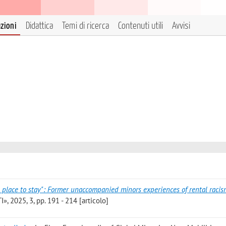
azioni
Didattica
Temi di ricerca
Contenuti utili
Avvisi
no place to stay": Former unaccompanied minors experiences of rental racis
 2025, 3, pp. 191 - 214 [articolo]