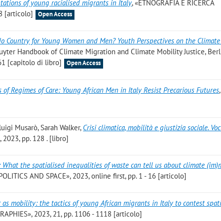
ations of young racialised migrants in Italy
, «ETNOGRAFIA E RICERCA
 [articolo]
Open Access
o Country for Young Women and Men? Youth Perspectives on the Climate 
ruyter Handbook of Climate Migration and Climate Mobility Justice, Berl
1 [capitolo di libro]
Open Access
s of Regimes of Care: Young African Men in Italy Resist Precarious Futures
luigi Musarò, Sarah Walker
,
Crisi climatica, mobilità e giustizia sociale. Voc
 2023, pp. 128 . [libro]
: What the spatialised inequalities of waste can tell us about climate (im)
TICS AND SPACE», 2023, online first, pp. 1 - 16 [articolo]
s mobility: the tactics of young African migrants in Italy to contest spat
PHIES», 2023, 21, pp. 1106 - 1118 [articolo]