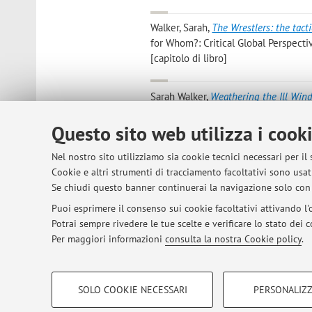
Walker, Sarah
,
The Wrestlers: the tact
for Whom?: Critical Global Perspecti
[capitolo di libro]
Sarah Walker
,
Weathering the Ill Wind
Young African Men in Italy
, «ANTIPODE
Questo sito web utilizza i cook
Elena Giacomelli, Elisa Iori, Susanna 
Nel nostro sito utilizziamo sia cookie tecnici necessari per il
Magnani
,
Beyond Panic? Exploring cli
Cookie e altri strumenti di tracciamento facoltativi sono usati
2022, pp. 225 . [rapporto tecnico]
Op
Se chiudi questo banner continuerai la navigazione solo con 
Puoi esprimere il consenso sui cookie facoltativi attivando l'o
Potrai sempre rivedere le tue scelte e verificare lo stato dei
1
2
Per maggiori informazioni
consulta la nostra Cookie policy
.
COOKIE DI PROFILAZIONE - FACOLTATIVI
SOLO COOKIE NECESSARI
PERSONALIZZ
Si tratta di cookie utilizzati per analizzare le caratteristiche della navi
© 2026 - ALMA MATER STUDIORUM - Univer