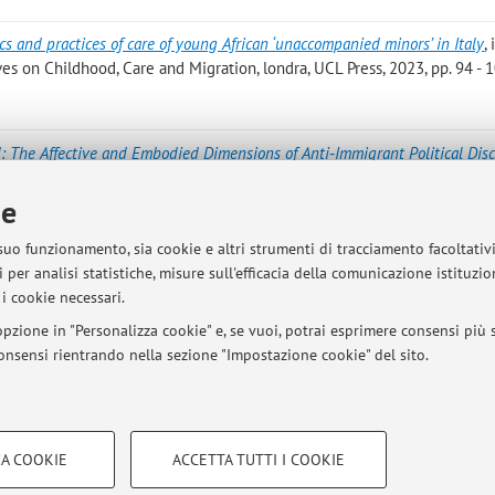
ics and practices of care of young African ‘unaccompanied minors’ in Italy
,
ves on Childhood, Care and Migration, londra, UCL Press, 2023, pp. 94 - 
: The Affective and Embodied Dimensions of Anti‐Immigrant Political Dis
», 2023, 55, pp. 307 - 322 [articolo]
ie
Villani, Sarah Walker, Pierluigi Musarò, Matteo Vittuari, Marco Borraccetti
 suo funzionamento, sia cookie e altri strumenti di tracciamento facoltativ
mate mobilities in Senegal, Guatemala, Cambodia and Kenya - Case study 
 per analisi statistiche, misure sull'efficacia della comunicazione istituzi
en Access
i cookie necessari.
pzione in "Personalizza cookie" e, se vuoi, potrai esprimere consensi più sp
 consensi rientrando nella sezione "Impostazione cookie" del sito.
Pubblicazioni antecedenti i
COOKIE TECNICI - NECESSAR
A COOKIE
ACCETTA TUTTI I COOKIE
gazione degli utenti, creare profili in
Si tratta di cookie tecnici utilizzati, a
sità di Bologna - Via Zamboni, 33 - 40126 Bologna - Partita IVA: 01131710376