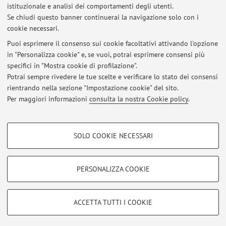
istituzionale e analisi dei comportamenti degli utenti.
Pubblicazioni antecedenti il 2004
Se chiudi questo banner continuerai la navigazione solo con i
cookie necessari.
Puoi esprimere il consenso sui cookie facoltativi attivando l'opzione
in "Personalizza cookie" e, se vuoi, potrai esprimere consensi più
Ultimi avvisi
specifici in "Mostra cookie di profilazione".
Potrai sempre rivedere le tue scelte e verificare lo stato dei consensi
Al momento non sono presenti avvisi.
rientrando nella sezione "Impostazione cookie" del sito.
Per maggiori informazioni
consulta la nostra Cookie policy
.
COOKIE DI PROFILAZIONE - FACOLTATIVI
SOLO COOKIE NECESSARI
Si tratta di cookie utilizzati per analizzare le caratteristiche della navigazione
Area riservata
degli utenti, creare profili in base al loro comportamento sul sito, per analisi
Accedi tramite
login
per gestire tutti i contenuti del sito.
di marketing.
PERSONALIZZA COOKIE
Mostra cookie di profilazione
© 2026 - ALMA MATER STUDIORUM - Università di Bologna - Via
Google/Youtube Video
COOKIE TECNICI - NECESSARI
ACCETTA TUTTI I COOKIE
Zamboni, 33 - 40126 Bologna - Partita IVA: 01131710376
Facebook
Privacy
|
Note legali
|
Impostazioni Cookie
Si tratta di cookie tecnici utilizzati, a titolo esemplificativo, per il corretto
Vimeo