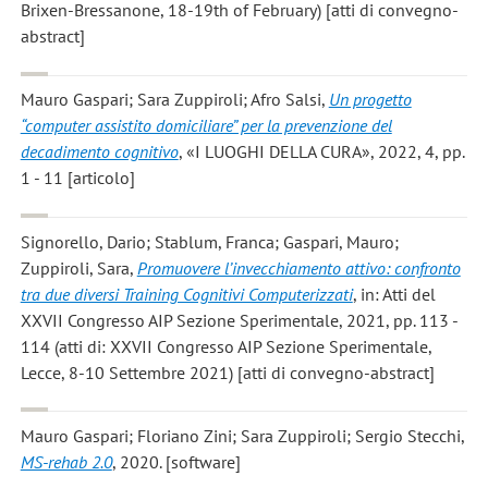
Brixen-Bressanone, 18-19th of February) [atti di convegno-
abstract]
Mauro Gaspari; Sara Zuppiroli; Afro Salsi
,
Un progetto
“computer assistito domiciliare” per la prevenzione del
decadimento cognitivo
, «I LUOGHI DELLA CURA», 2022, 4, pp.
1 - 11 [articolo]
Signorello, Dario; Stablum, Franca; Gaspari, Mauro;
Zuppiroli, Sara
,
Promuovere l’invecchiamento attivo: confronto
tra due diversi Training Cognitivi Computerizzati
, in: Atti del
XXVII Congresso AIP Sezione Sperimentale, 2021, pp. 113 -
114 (atti di: XXVII Congresso AIP Sezione Sperimentale,
Lecce, 8-10 Settembre 2021) [atti di convegno-abstract]
Mauro Gaspari; Floriano Zini; Sara Zuppiroli; Sergio Stecchi
,
MS-rehab 2.0
, 2020. [software]