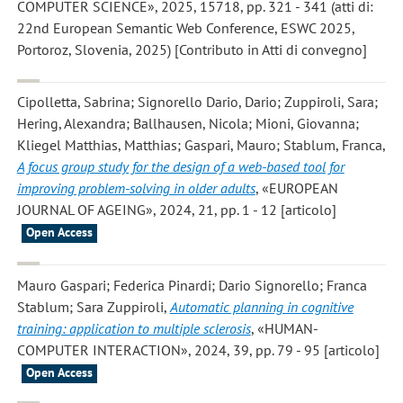
COMPUTER SCIENCE», 2025, 15718, pp. 321 - 341 (atti di:
22nd European Semantic Web Conference, ESWC 2025,
Portoroz, Slovenia, 2025) [Contributo in Atti di convegno]
Cipolletta, Sabrina; Signorello Dario, Dario; Zuppiroli, Sara;
Hering, Alexandra; Ballhausen, Nicola; Mioni, Giovanna;
Kliegel Matthias, Matthias; Gaspari, Mauro; Stablum, Franca
,
A focus group study for the design of a web-based tool for
improving problem-solving in older adults
, «EUROPEAN
JOURNAL OF AGEING», 2024, 21, pp. 1 - 12 [articolo]
Open Access
Mauro Gaspari; Federica Pinardi; Dario Signorello; Franca
Stablum; Sara Zuppiroli
,
Automatic planning in cognitive
training: application to multiple sclerosis
, «HUMAN-
COMPUTER INTERACTION», 2024, 39, pp. 79 - 95 [articolo]
Open Access