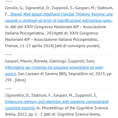
Cerullo, G.; Signorello, D.; Zuppiroli, S.; Gaspari, M.; Stablum,
F.
,
Shared, Web-based, Intelligent Flexible Thinking Training: uno
sguardo a strategie ed errori di pianificazione nell’anziano sano.
,
in: Atti del XXIV Congresso Nazionale AIP – Associazione
Italiana Psicogeriatria., 2024(atti di: XXIV Congresso
Nazionale AIP – Associazione Italiana Psicogeriatria.,
Firenze, 11-13 aprile 2024) [atti di convegno-poster]
Gaspari, Mauro; Roveda, Gianluigi; Zuppiroli, Sara
,
Informatica per l'impresa tra soluzioni proprietarie ed open
source
, San Lazzaro di Savena (BO), Segnalibro srl, 2023, pp.
291 . [libro]
Signorello, D., Stablum, F., Gaspari, M., Zuppiroli, S
,
Enhancing memory and attention with adaptive computerized
cognitive training
, in: Proceedings of the Cognitive Science
Arena, 2022, pp. 1 - 1 (atti di: Cognitive Science Arena,