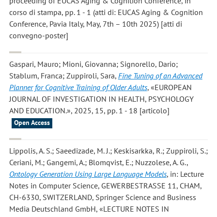
proceeding of EUCAS Aging & Cognition Conference, in
corso di stampa, pp. 1 - 1 (atti di: EUCAS Aging & Cognition
Conference, Pavia Italy, May, 7th – 10th 2025) [atti di
convegno-poster]
Gaspari, Mauro; Mioni, Giovanna; Signorello, Dario;
Stablum, Franca; Zuppiroli, Sara
,
Fine Tuning of an Advanced
Planner for Cognitive Training of Older Adults
, «EUROPEAN
JOURNAL OF INVESTIGATION IN HEALTH, PSYCHOLOGY
AND EDUCATION.», 2025, 15, pp. 1 - 18 [articolo]
Open Access
Lippolis, A. S.; Saeedizade, M. J.; Keskisarkka, R.; Zuppiroli, S.;
Ceriani, M.; Gangemi, A.; Blomqvist, E.; Nuzzolese, A. G.
,
Ontology Generation Using Large Language Models
, in: Lecture
Notes in Computer Science, GEWERBESTRASSE 11, CHAM,
CH-6330, SWITZERLAND, Springer Science and Business
Media Deutschland GmbH, «LECTURE NOTES IN