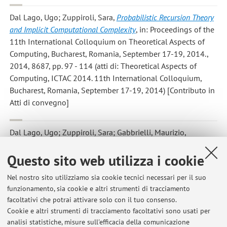
Dal Lago, Ugo; Zuppiroli, Sara
,
Probabilistic Recursion Theory
and Implicit Computational Complexity
, in: Proceedings of the
11th International Colloquium on Theoretical Aspects of
Computing, Bucharest, Romania, September 17-19, 2014.,
2014, 8687, pp. 97 - 114 (atti di: Theoretical Aspects of
Computing, ICTAC 2014. 11th International Colloquium,
Bucharest, Romania, September 17-19, 2014) [Contributo in
Atti di convegno]
Dal Lago, Ugo; Zuppiroli, Sara; Gabbrielli, Maurizio
,
Probabilistic recursion theory and implicit computational
Questo sito web utilizza i cookie
complexity
, «SCIENTIFIC ANNALS OF COMPUTER SCIENCE»,
2014, 24, pp. 177 - 216 [articolo]
Nel nostro sito utilizziamo sia cookie tecnici necessari per il suo
funzionamento, sia cookie e altri strumenti di tracciamento
facoltativi che potrai attivare solo con il tuo consenso.
1
2
Cookie e altri strumenti di tracciamento facoltativi sono usati per
analisi statistiche, misure sull'efficacia della comunicazione