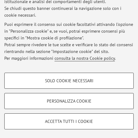
istituzionale e analisi dei comportamenti degli utenti.
Area riservata
Se chiudi questo banner continuerai la navigazione solo con i
Accedi tramite
login
per gestire tutti i contenuti del sito.
cookie necessari.
Puoi esprimere il consenso sui cookie facoltativi attivando l'opzione
in "Personalizza cookie" e, se vuoi, potrai esprimere consensi più
© 2026 - ALMA MATER STUDIORUM - Università di Bologna - Via
specifici in "Mostra cookie di profilazione".
Zamboni, 33 - 40126 Bologna - Partita IVA: 01131710376
Privacy
|
Note legali
|
Impostazioni Cookie
Potrai sempre rivedere le tue scelte e verificare lo stato dei consensi
rientrando nella sezione "Impostazione cookie" del sito.
Per maggiori informazioni
consulta la nostra Cookie policy
.
COOKIE DI PROFILAZIONE - FACOLTATIVI
SOLO COOKIE NECESSARI
Si tratta di cookie utilizzati per analizzare le caratteristiche della navigazione
degli utenti, creare profili in base al loro comportamento sul sito, per analisi
di marketing.
PERSONALIZZA COOKIE
Mostra cookie di profilazione
Google/Youtube Video
COOKIE TECNICI - NECESSARI
ACCETTA TUTTI I COOKIE
Facebook
Si tratta di cookie tecnici utilizzati, a titolo esemplificativo, per il corretto
Vimeo
funzionamento del sito, salvare le preferenze di navigazione, per il