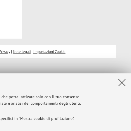
Privacy
|
Note legali
|
Impostazioni Cookie
i che potrai attivare solo con il tuo consenso.
onale e analisi dei comportamenti degli utenti.
ecifici in "Mostra cookie di profilazione".