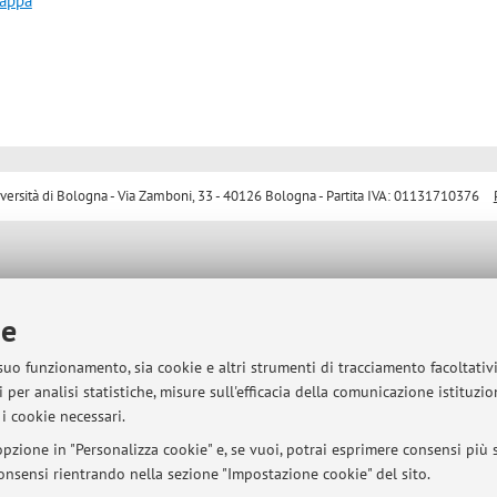
mappa
sità di Bologna - Via Zamboni, 33 - 40126 Bologna - Partita IVA: 01131710376
ie
 suo funzionamento, sia cookie e altri strumenti di tracciamento facoltativ
 per analisi statistiche, misure sull'efficacia della comunicazione istituzi
i cookie necessari.
pzione in "Personalizza cookie" e, se vuoi, potrai esprimere consensi più sp
 consensi rientrando nella sezione "Impostazione cookie" del sito.