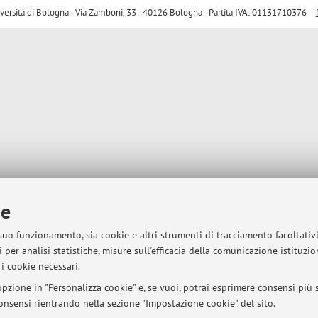
sità di Bologna - Via Zamboni, 33 - 40126 Bologna - Partita IVA: 01131710376
ie
 suo funzionamento, sia cookie e altri strumenti di tracciamento facoltativ
 per analisi statistiche, misure sull'efficacia della comunicazione istituzi
i cookie necessari.
pzione in "Personalizza cookie" e, se vuoi, potrai esprimere consensi più sp
 consensi rientrando nella sezione "Impostazione cookie" del sito.