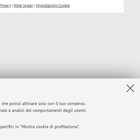
Privacy
|
Note legali
|
Impostazioni Cookie
i che potrai attivare solo con il tuo consenso.
onale e analisi dei comportamenti degli utenti.
ecifici in "Mostra cookie di profilazione".