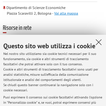
Dipartimento di Scienze Economiche
Piazza Scaravilli 2, Bologna -
Vai alla mappa
Risorse in rete
ORCID
Questo sito web utilizza i cookie
Nel nostro sito utilizziamo sia cookie tecnici necessari per il suo
Orario di ricevimento
funzionamento, sia cookie e altri strumenti di tracciamento
facoltativi che potrai attivare solo con il tuo consenso.
Su appuntamento (inviare email a sara.lazzaroni@unibo.it)
Cookie e altri strumenti di tracciamento facoltativi sono usati per
analisi statistiche, misure sull'efficacia della comunicazione
Office - Bologna: Piazza Scaravilli 1, 3rd Floor, Room 347
istituzionale e analisi dei comportamenti degli utenti.
Office - Forlì: Piazzale della Vittoria, 2nd Floor, Room 204
Se chiudi questo banner continuerai la navigazione solo con i
cookie necessari.
Puoi esprimere il consenso sui cookie facoltativi attivando l'opzione
in "Personalizza cookie" e, se vuoi, potrai esprimere consensi più