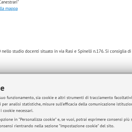
anestrari"
alla mappa
nello studio docenti situato in via Rasi e Spinelli n.176. Si consiglia d
ie
sità di Bologna - Via Zamboni, 33 - 40126 Bologna - Partita IVA: 01131710376
 suo funzionamento, sia cookie e altri strumenti di tracciamento facoltativ
 per analisi statistiche, misure sull'efficacia della comunicazione istituzi
i cookie necessari.
pzione in "Personalizza cookie" e, se vuoi, potrai esprimere consensi più sp
 consensi rientrando nella sezione "Impostazione cookie" del sito.