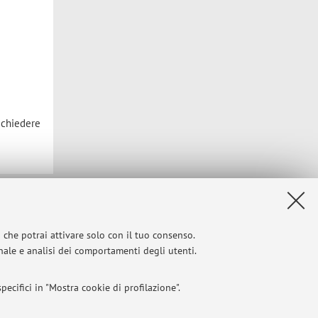
i chiedere
Privacy
|
Note legali
|
Impostazioni Cookie
i che potrai attivare solo con il tuo consenso.
onale e analisi dei comportamenti degli utenti.
ecifici in "Mostra cookie di profilazione".