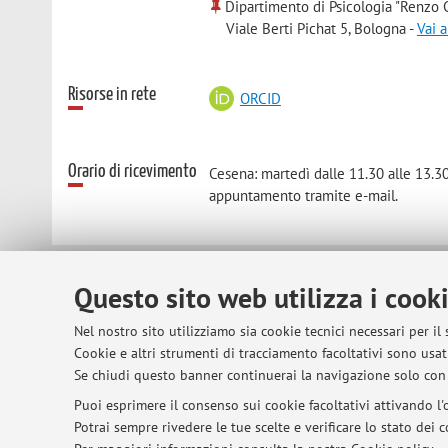
Dipartimento di Psicologia "Renzo C
Viale Berti Pichat 5, Bologna -
Vai 
Risorse in rete
ORCID
Orario di ricevimento
Cesena: martedì dalle 11.30 alle 13.30 
appuntamento tramite e-mail.
Questo sito web utilizza i cook
© 2026 - ALMA MATER STUDIORUM - Univer
Nel nostro sito utilizziamo sia cookie tecnici necessari per il
Cookie e altri strumenti di tracciamento facoltativi sono usati
Se chiudi questo banner continuerai la navigazione solo con 
Puoi esprimere il consenso sui cookie facoltativi attivando l'o
Potrai sempre rivedere le tue scelte e verificare lo stato dei