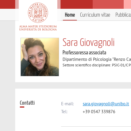
Home
Curriculum vitae
Pubblica
Sara Giovagnoli
Professoressa associata
Dipartimento di Psicologia "Renzo Ca
Settore scientifico disciplinare: PSIC-01/C 
Contatti
E-mail:
sara.giovagnoli@unibo.it
Tel:
+39 0547 339876