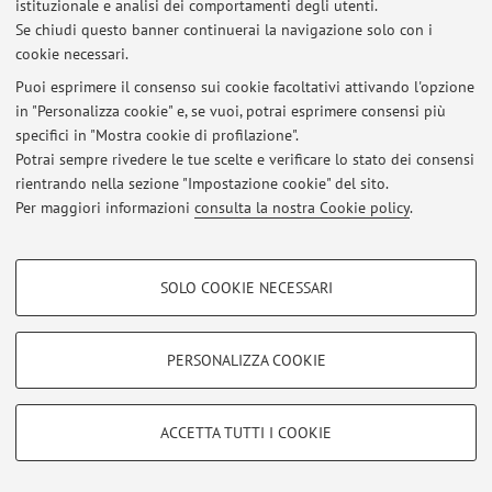
istituzionale e analisi dei comportamenti degli utenti.
Se chiudi questo banner continuerai la navigazione solo con i
cookie necessari.
© 2026 - ALMA MATER STUDIORUM - Università di Bologna - Via
Puoi esprimere il consenso sui cookie facoltativi attivando l'opzione
Zamboni, 33 - 40126 Bologna - Partita IVA: 01131710376
in "Personalizza cookie" e, se vuoi, potrai esprimere consensi più
Privacy
|
Note legali
|
Impostazioni Cookie
specifici in "Mostra cookie di profilazione".
Potrai sempre rivedere le tue scelte e verificare lo stato dei consensi
rientrando nella sezione "Impostazione cookie" del sito.
Per maggiori informazioni
consulta la nostra Cookie policy
.
COOKIE DI PROFILAZIONE - FACOLTATIVI
SOLO COOKIE NECESSARI
Si tratta di cookie utilizzati per analizzare le caratteristiche della navigazione
degli utenti, creare profili in base al loro comportamento sul sito, per analisi
di marketing.
PERSONALIZZA COOKIE
Mostra cookie di profilazione
Google/Youtube Video
COOKIE TECNICI - NECESSARI
ACCETTA TUTTI I COOKIE
Facebook
Si tratta di cookie tecnici utilizzati, a titolo esemplificativo, per il corretto
Vimeo
funzionamento del sito, salvare le preferenze di navigazione, per il