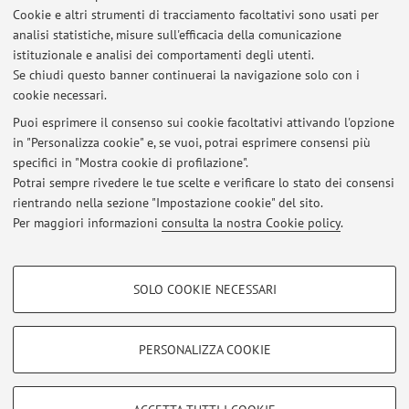
progetto-ulcam-universita-di-bologna-lingue-nei-campus
Cookie e altri strumenti di tracciamento facoltativi sono usati per
analisi statistiche, misure sull'efficacia della comunicazione
Pubblicato il: 02 ottobre 2024
istituzionale e analisi dei comportamenti degli utenti.
Se chiudi questo banner continuerai la navigazione solo con i
cookie necessari.
Puoi esprimere il consenso sui cookie facoltativi attivando l'opzione
Ultimi avvisi
in "Personalizza cookie" e, se vuoi, potrai esprimere consensi più
specifici in "Mostra cookie di profilazione".
Corsi di lingue gratuiti per tutti gli studenti e le studentesse
dell'Università di Bologna
Potrai sempre rivedere le tue scelte e verificare lo stato dei consensi
Pubblicato il: 02 ottobre 2024
rientrando nella sezione "Impostazione cookie" del sito.
Per maggiori informazioni
consulta la nostra Cookie policy
.
Tutti gli avvisi
COOKIE DI PROFILAZIONE - FACOLTATIVI
SOLO COOKIE NECESSARI
Si tratta di cookie utilizzati per analizzare le caratteristiche della navigazione
Area riservata
degli utenti, creare profili in base al loro comportamento sul sito, per analisi
Accedi tramite
login
per gestire tutti i contenuti del sito.
di marketing.
PERSONALIZZA COOKIE
Mostra cookie di profilazione
© 2026 - ALMA MATER STUDIORUM - Università di Bologna - Via
Google/Youtube Video
COOKIE TECNICI - NECESSARI