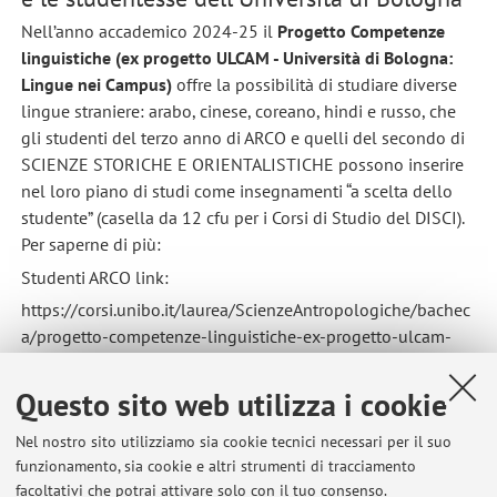
Nell’anno accademico 2024-25 il
Progetto Competenze
linguistiche (ex progetto ULCAM - Università di Bologna:
Lingue nei Campus)
offre la possibilità di studiare diverse
lingue straniere: arabo, cinese, coreano, hindi e russo, che
gli studenti del terzo anno di ARCO e quelli del secondo di
SCIENZE STORICHE E ORIENTALISTICHE possono inserire
nel loro piano di studi come insegnamenti “a scelta dello
studente” (casella da 12 cfu per i Corsi di Studio del DISCI).
Per saperne di più:
Studenti ARCO link:
https://corsi.unibo.it/laurea/ScienzeAntropologiche/bachec
a/progetto-competenze-linguistiche-ex-progetto-ulcam-
universita-di-bologna-lingue-nei-campus
Questo sito web utilizza i cookie
Studenti SSO link:
Nel nostro sito utilizziamo sia cookie tecnici necessari per il suo
https://corsi.unibo.it/magistrale/ScienzeStoricheOrientalisti
funzionamento, sia cookie e altri strumenti di tracciamento
che/bacheca/progetto-competenze-linguistiche-ex-
facoltativi che potrai attivare solo con il tuo consenso.