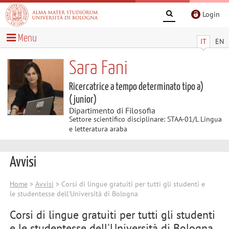
Login
Menu
IT
EN
Sara Fani
Ricercatrice a tempo determinato tipo a)
(junior)
Dipartimento di Filosofia
Settore scientifico disciplinare: STAA-01/L Lingua
e letteratura araba
Avvisi
Home
>
Avvisi
> Corsi di lingue gratuiti per tutti gli studenti e
le studentesse dell'Università di Bologna
Corsi di lingue gratuiti per tutti gli studenti
e le studentesse dell'Università di Bologna