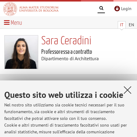
Login
Menu
IT
EN
Sara Ceradini
Professoressa a contratto
Dipartimento di Architettura
Avvisi
Questo sito web utilizza i cookie
Al momento non sono presenti avvisi.
Nel nostro sito utilizziamo sia cookie tecnici necessari per il suo
funzionamento, sia cookie e altri strumenti di tracciamento
facoltativi che potrai attivare solo con il tuo consenso.
Cookie e altri strumenti di tracciamento facoltativi sono usati per
Area riservata
analisi statistiche, misure sull'efficacia della comunicazione
Accedi tramite
login
per gestire tutti i contenuti del sito.