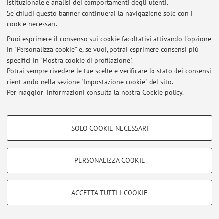
istituzionale e analisi dei comportamenti degli utenti.
Se chiudi questo banner continuerai la navigazione solo con i
cookie necessari.
© 2026 - ALMA MATER STUDIORUM - Università di Bologna - Via
Puoi esprimere il consenso sui cookie facoltativi attivando l'opzione
Zamboni, 33 - 40126 Bologna - Partita IVA: 01131710376
in "Personalizza cookie" e, se vuoi, potrai esprimere consensi più
Privacy
|
Note legali
|
Impostazioni Cookie
specifici in "Mostra cookie di profilazione".
Potrai sempre rivedere le tue scelte e verificare lo stato dei consensi
rientrando nella sezione "Impostazione cookie" del sito.
Per maggiori informazioni
consulta la nostra Cookie policy
.
COOKIE DI PROFILAZIONE - FACOLTATIVI
SOLO COOKIE NECESSARI
Si tratta di cookie utilizzati per analizzare le caratteristiche della navigazione
degli utenti, creare profili in base al loro comportamento sul sito, per analisi
di marketing.
PERSONALIZZA COOKIE
Mostra cookie di profilazione
Google/Youtube Video
COOKIE TECNICI - NECESSARI
ACCETTA TUTTI I COOKIE
Facebook
Si tratta di cookie tecnici utilizzati, a titolo esemplificativo, per il corretto
Vimeo
funzionamento del sito, salvare le preferenze di navigazione, per il