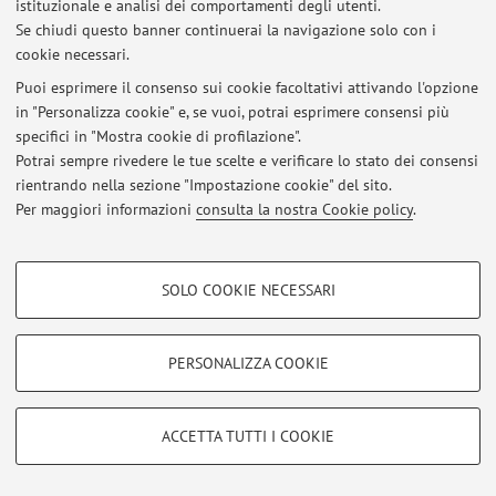
istituzionale e analisi dei comportamenti degli utenti.
Al momento non sono presenti avvisi.
Se chiudi questo banner continuerai la navigazione solo con i
cookie necessari.
Puoi esprimere il consenso sui cookie facoltativi attivando l'opzione
in "Personalizza cookie" e, se vuoi, potrai esprimere consensi più
specifici in "Mostra cookie di profilazione".
Area riservata
Potrai sempre rivedere le tue scelte e verificare lo stato dei consensi
Accedi tramite
login
per gestire tutti i contenuti del sito.
rientrando nella sezione "Impostazione cookie" del sito.
Per maggiori informazioni
consulta la nostra Cookie policy
.
© 2026 - ALMA MATER STUDIORUM - Università di Bologna - Via
COOKIE DI PROFILAZIONE - FACOLTATIVI
Zamboni, 33 - 40126 Bologna - Partita IVA: 01131710376
SOLO COOKIE NECESSARI
Privacy
|
Note legali
|
Impostazioni Cookie
Si tratta di cookie utilizzati per analizzare le caratteristiche della navigazione
degli utenti, creare profili in base al loro comportamento sul sito, per analisi
di marketing.
PERSONALIZZA COOKIE
Mostra cookie di profilazione
Google/Youtube Video
COOKIE TECNICI - NECESSARI
ACCETTA TUTTI I COOKIE
Facebook
Si tratta di cookie tecnici utilizzati, a titolo esemplificativo, per il corretto
Vimeo
funzionamento del sito, salvare le preferenze di navigazione, per il