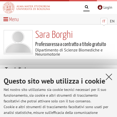
Login
Menu
IT
EN
Sara Borghi
Professoressa a contratto a titolo gratuito
Dipartimento di Scienze Biomediche e
Neuromotorie
Temi di ricerca
Questo sito web utilizza i cookie
Riabilitazione neurologica. Riabilitazione di pazienti
ospedalizzati in fase acuta. Metodologia della ricerca.
Nel nostro sito utilizziamo sia cookie tecnici necessari per il suo
funzionamento, sia cookie e altri strumenti di tracciamento
facoltativi che potrai attivare solo con il tuo consenso.
Cookie e altri strumenti di tracciamento facoltativi sono usati per
Ultimi avvisi
analisi statistiche, misure sull'efficacia della comunicazione