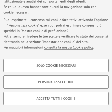
Via Zamboni 27/29, Bologna -
Vai alla mappa
istituzionale e analisi dei comportamenti degli utenti.
Se chiudi questo banner continuerai la navigazione solo con i
cookie necessari.
Puoi esprimere il consenso sui cookie facoltativi attivando l'opzione
in "Personalizza cookie" e, se vuoi, potrai esprimere consensi più
Ultimi avvisi
specifici in "Mostra cookie di profilazione".
Potrai sempre rivedere le tue scelte e verificare lo stato dei consensi
Al momento non sono presenti avvisi.
rientrando nella sezione "Impostazione cookie" del sito.
Per maggiori informazioni
consulta la nostra Cookie policy
.
COOKIE DI PROFILAZIONE - FACOLTATIVI
SOLO COOKIE NECESSARI
Area riservata
Si tratta di cookie utilizzati per analizzare le caratteristiche della navigazione
Accedi tramite
login
per gestire tutti i contenuti del sito.
degli utenti, creare profili in base al loro comportamento sul sito, per analisi
di marketing.
PERSONALIZZA COOKIE
Mostra cookie di profilazione
© 2026 - ALMA MATER STUDIORUM - Università di Bologna - Via
Zamboni, 33 - 40126 Bologna - Partita IVA: 01131710376
Google/Youtube Video
COOKIE TECNICI - NECESSARI
ACCETTA TUTTI I COOKIE
Privacy
|
Note legali
|
Impostazioni Cookie
Facebook
Si tratta di cookie tecnici utilizzati, a titolo esemplificativo, per il corretto
Vimeo
funzionamento del sito, salvare le preferenze di navigazione, per il