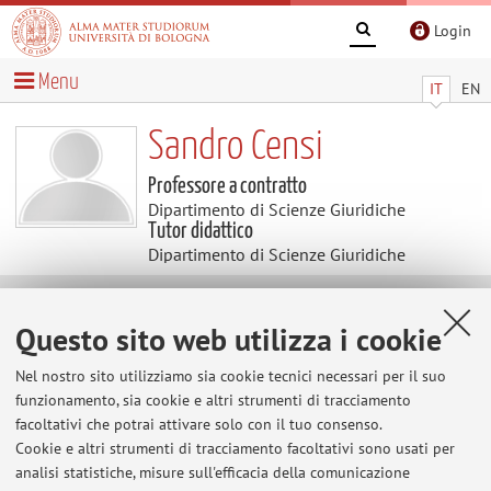
Login
Menu
IT
EN
Sandro Censi
Professore a contratto
Dipartimento di Scienze Giuridiche
Tutor didattico
Dipartimento di Scienze Giuridiche
Contatti
Questo sito web utilizza i cookie
Nel nostro sito utilizziamo sia cookie tecnici necessari per il suo
E-mail:
sandro.censi@unibo.it
funzionamento, sia cookie e altri strumenti di tracciamento
facoltativi che potrai attivare solo con il tuo consenso.
Cookie e altri strumenti di tracciamento facoltativi sono usati per
Dipartimento di Scienze Giuridiche
analisi statistiche, misure sull'efficacia della comunicazione