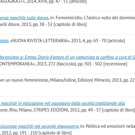
AGOGIKA.IT», 2014, XVIII, pp. 47 - 51 [articolo]
olenza maschile sulle donne
, in: Femminicidio. L?antico volto del domini
lli ditore, 2013, pp. 38 - 52 [capitolo di libro]
asona
, «NUOVA RIVISTA LETTERARIA», 2013, 4, pp. 65 - 70 [articolo]
Recensione a: Emma. Diario d'amore di un comunista al confino, a cura di 
CONTEMPORANEA», 2013, 272 (fascicolo), pp. 501 - 502 [recensione]
 per un nuovo femminismo, Milano/Udine, Edizioni Mimesis, 2013, pp. 22
 maschile in educazione nel passaggio dalla società tradizionale alla
ione, Rho, Milano, STRIPES EDIZIONI, 2012, pp. 49 - 57 [capitolo di libro
Insicurezze maschili nel secondo dopoguerra
, in: Politica ed emozioni nella
, 2012, pp. 191 - 210 [capitolo di libro]