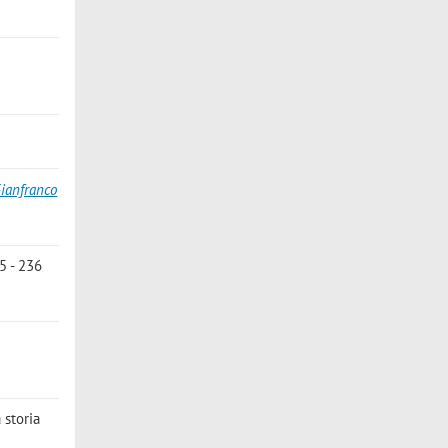
o
Gianfranco
5 - 236
]
 storia