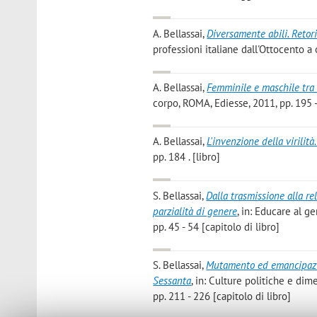
A. Bellassai
,
Diversamente abili. Retor
professioni italiane dall'Ottocento a
A. Bellassai
,
Femminile e maschile tra 
corpo, ROMA, Ediesse, 2011, pp. 195 -
A. Bellassai
,
L'invenzione della virilit
pp. 184 . [libro]
S. Bellassai
,
Dalla trasmissione alla r
parzialità di genere
, in: Educare al g
pp. 45 - 54 [capitolo di libro]
S. Bellassai
,
Mutamento ed emancipazio
Sessanta
, in: Culture politiche e di
pp. 211 - 226 [capitolo di libro]