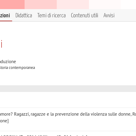
azioni
Didattica
Temi di ricerca
Contenuti utili
Avvisi
i
raduzione
A Storia contemporanea
 l'amore? Ragazzi, ragazze e la prevenzione della violenza sulle donne, 
ione]