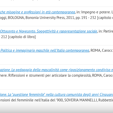
iche misogine e professioni in età contemporanea
, in: Impegno e potere. 
 oggi, BOLOGNA, Bononia University Press, 2011, pp. 191 - 232 [capitolo d
Ottocento e Novecento. Soggettività e rappresentazione sociale
, in: Parti
 212 [capitolo di libro]
à. Politica e immaginario maschile nell'Italia contemporanea
, ROMA, Carocc
elazione. La pedagogia della mascolinità come riposizionamento condiviso n
enere. Riflessioni e strumenti per articolare la complessità, ROMA, Caroc
ne. La "questione femminile" nella cultura comunista degli anni Cinquan
mensioni del femminile nell'Italia del '900, SOVERIA MANNELLI, Rubbetti