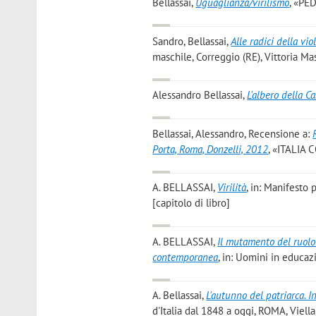
Bellassai
,
Uguaglianza/virilismo
, «PED
Sandro, Bellassai
,
Alle radici della vi
maschile, Correggio (RE), Vittoria Mase
Alessandro Bellassai
,
L'albero della C
Bellassai, Alessandro
, Recensione a:
Porta, Roma, Donzelli, 2012
, «ITALIA 
A. BELLASSAI
,
Virilità
, in: Manifesto
[capitolo di libro]
A. BELLASSAI
,
Il mutamento del ruolo
contemporanea
, in: Uomini in educaz
A. Bellassai
,
L'autunno del patriarca. 
d'Italia dal 1848 a oggi, ROMA, Viella