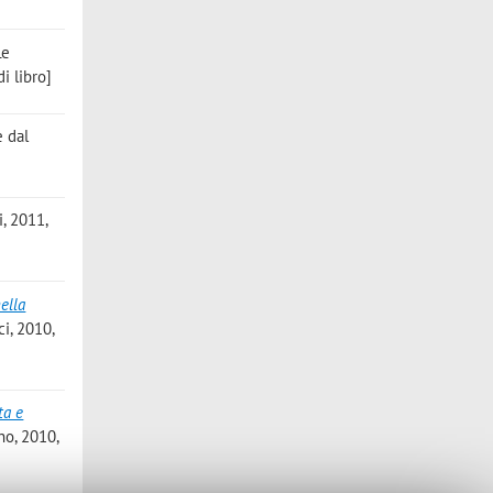
Le
i libro]
re dal
i, 2011,
ella
ci, 2010,
ta e
no, 2010,