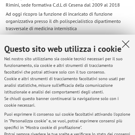
Rimini, sede formativa C.d.L di Cesena dal 2009 al 2018
Ad oggi ricopro la funzione di incaricato di funzione
organizzativa presso il dh polispecialistico dipartimento
trasversale di medicina internistica
Questo sito web utilizza i cookie
Nel nostro sito utilizziamo sia cookie tecnici necessari per il suo
funzionamento, sia cookie e altri strumenti di tracciamento
facoltativi che potrai attivare solo con il tuo consenso.
Cookie e altri strumenti di tracciamento facoltativi sono usati per
Ultimi avvisi
analisi statistiche, misure sull'efficacia della comunicazione
validità esame
istituzionale e analisi dei comportamenti degli utenti.
Se chiudi questo banner continuerai la navigazione solo con i
Pubblicato il: 21 gennaio 2023
cookie necessari.
sede delle lezioni
Puoi esprimere il consenso sui cookie facoltativi attivando l'opzione
Pubblicato il: 29 settembre 2022
in "Personalizza cookie" e, se vuoi, potrai esprimere consensi più
specifici in "Mostra cookie di profilazione".
cambio programma
Potrai sempre rivedere le tue scelte e verificare lo stato dei consensi