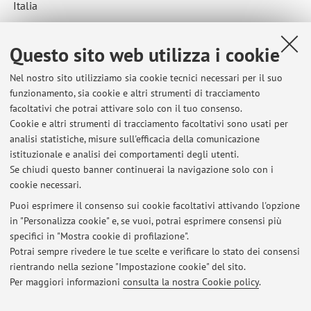
Italia
Descrizione:
Responsabile del progetto di ricerca commissionata "Studio
Questo sito web utilizza i cookie
e validazione sperimentale di algoritmi di deep learning e
Nel nostro sito utilizziamo sia cookie tecnici necessari per il suo
computer vision per l’analisi automatica di video acquisiti
funzionamento, sia cookie e altri strumenti di tracciamento
da dashcam e dati di telematica allo scopo di effettuare
facoltativi che potrai attivare solo con il tuo consenso.
misurazioni sulla dinamica di un incidente stradale e di
Cookie e altri strumenti di tracciamento facoltativi sono usati per
rappresentarla in un diagramma semplificato e
analisi statistiche, misure sull'efficacia della comunicazione
georeferenziato."
istituzionale e analisi dei comportamenti degli utenti.
Se chiudi questo banner continuerai la navigazione solo con i
cookie necessari.
Puoi esprimere il consenso sui cookie facoltativi attivando l'opzione
in "Personalizza cookie" e, se vuoi, potrai esprimere consensi più
Ultimi avvisi
specifici in "Mostra cookie di profilazione".
Potrai sempre rivedere le tue scelte e verificare lo stato dei consensi
Al momento non sono presenti avvisi.
rientrando nella sezione "Impostazione cookie" del sito.
Per maggiori informazioni
consulta la nostra Cookie policy
.