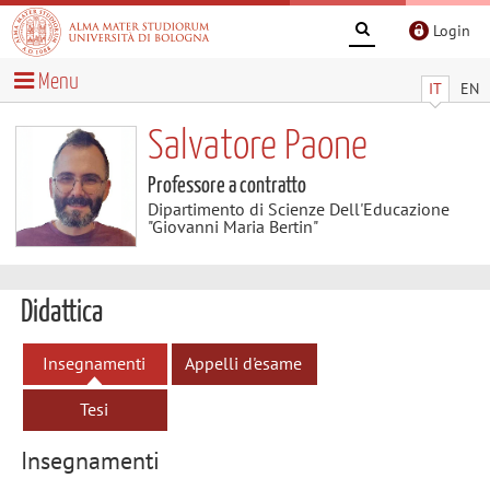
Login
Menu
IT
EN
Salvatore Paone
Professore a contratto
Dipartimento di Scienze Dell'Educazione
"Giovanni Maria Bertin"
Didattica
Insegnamenti
Appelli d'esame
Tesi
Insegnamenti