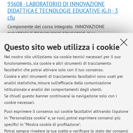
93608 - LABORATORIO DI INNOVAZIONE
DIDATTICA E TECNOLOGIE EDUCATIVE (G.I) - 3
cfu
Componente del corso integrato INNOVAZIONE
DIDATTICA E TECNOLOGIE EDUCATIVE (C.I.)
Campus:
Bologna
Questo sito web utilizza i cookie
Laurea Magistrale a Ciclo Unico in Scienze della
Corso:
Nel nostro sito utilizziamo sia cookie tecnici necessari per il suo
formazione primaria
funzionamento, sia cookie e altri strumenti di tracciamento
Periodo delle lezioni: dal 29 ottobre 2026 al 3 dicembre
facoltativi che potrai attivare solo con il tuo consenso.
2026
Cookie e altri strumenti di tracciamento facoltativi sono usati per
analisi statistiche, misure sull'efficacia della comunicazione
Orario delle lezioni
istituzionale e analisi dei comportamenti degli utenti.
Se chiudi questo banner continuerai la navigazione solo con i
cookie necessari.
Puoi esprimere il consenso sui cookie facoltativi attivando l'opzione
in "Personalizza cookie" e, se vuoi, potrai esprimere consensi più
Ultimi avvisi
specifici in "Mostra cookie di profilazione".
Potrai sempre rivedere le tue scelte e verificare lo stato dei consensi