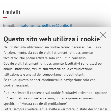
Contatti
E-mail:
salome.mtchedlidze@unibo.it
Questo sito web utilizza i cookie
Dipartimento di Fisica e Astronomia "Augusto Righi"
Nel nostro sito utilizziamo sia cookie tecnici necessari per il suo
Viale Berti Pichat 6/2, Bologna -
Vai alla mappa
funzionamento, sia cookie e altri strumenti di tracciamento
facoltativi che potrai attivare solo con il tuo consenso.
Cookie e altri strumenti di tracciamento facoltativi sono usati per
Orario di ricevimento
analisi statistiche, misure sull'efficacia della comunicazione
istituzionale e analisi dei comportamenti degli utenti.
From 9 am to 4 pm.
Se chiudi questo banner continuerai la navigazione solo con i
cookie necessari.
Puoi esprimere il consenso sui cookie facoltativi attivando l'opzione
in "Personalizza cookie" e, se vuoi, potrai esprimere consensi più
Ultimi avvisi
specifici in "Mostra cookie di profilazione".
Potrai sempre rivedere le tue scelte e verificare lo stato dei consensi