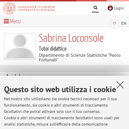
Login
Menu
IT
EN
Sabrina Loconsole
Tutor didattico
Dipartimento di Scienze Statistiche "Paolo
Fortunati"
Avvisi
Questo sito web utilizza i cookie
Al momento non sono presenti avvisi.
Nel nostro sito utilizziamo sia cookie tecnici necessari per il suo
funzionamento, sia cookie e altri strumenti di tracciamento
facoltativi che potrai attivare solo con il tuo consenso.
Area riservata
Cookie e altri strumenti di tracciamento facoltativi sono usati per
Accedi tramite
login
per gestire tutti i contenuti del sito.
analisi statistiche, misure sull'efficacia della comunicazione