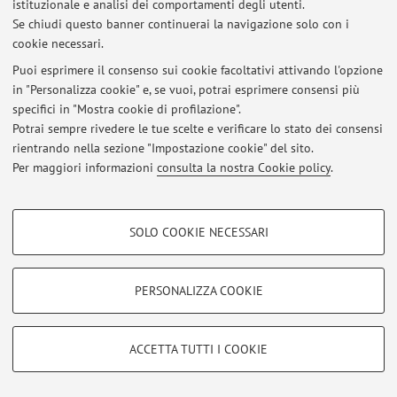
istituzionale e analisi dei comportamenti degli utenti.
Se chiudi questo banner continuerai la navigazione solo con i
© 2026 - ALMA MATER STUDIORUM - Università di Bologna - Via
cookie necessari.
Zamboni, 33 - 40126 Bologna - Partita IVA: 01131710376
Puoi esprimere il consenso sui cookie facoltativi attivando l'opzione
Privacy
|
Note legali
|
Impostazioni Cookie
in "Personalizza cookie" e, se vuoi, potrai esprimere consensi più
specifici in "Mostra cookie di profilazione".
Potrai sempre rivedere le tue scelte e verificare lo stato dei consensi
rientrando nella sezione "Impostazione cookie" del sito.
Per maggiori informazioni
consulta la nostra Cookie policy
.
COOKIE DI PROFILAZIONE - FACOLTATIVI
SOLO COOKIE NECESSARI
Si tratta di cookie utilizzati per analizzare le caratteristiche della navigazione
degli utenti, creare profili in base al loro comportamento sul sito, per analisi
di marketing.
PERSONALIZZA COOKIE
Mostra cookie di profilazione
Google/Youtube Video
COOKIE TECNICI - NECESSARI
ACCETTA TUTTI I COOKIE
Facebook
Si tratta di cookie tecnici utilizzati, a titolo esemplificativo, per il corretto
Vimeo
funzionamento del sito, salvare le preferenze di navigazione, per il