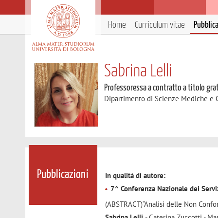
Home
Curriculum vitae
Pubblic
Sabrina Lelli
Professoressa a contratto a titolo gra
Dipartimento di Scienze Mediche e 
Pubblicazioni
In qualità di autore:
7^ Conferenza Nazionale dei Serviz
(ABSTRACT)“Analisi delle Non Confor
Sabrina Lelli
- Caterina Zuccotti - Ma