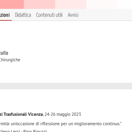
azioni
Didattica
Contenuti utili
Avvisi
tuito
Chirurgiche
i Trasfusionali Vicenza
, 24-26 maggio 2023
mità: un’occasione di riflessione per un miglioramento continuo.”
rilena Lessi - Rino Biguzzi