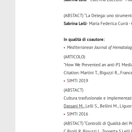
(ABSTACT) “La Delega: uno strumento
Sabrina Lelli
- Maria Federica Currà -
In qualità di coautore:
Mediterranean Journal of Hematolog
(ARTICOLO)
"How We Prevented an anti-P1 Media
Citation: Martini T., Biguzzi R., France
SIMTI 2019
(ABSTACT)
Cultura trasfusionale e implementazi
Dassani M.,
Lelli S., Bellini M., Liguor
SIMTI 2016
(ABSTACT) “Controlli di Qualità del P
C.Brolli
R. Biguzzi L. Zornetta S.Lelli 