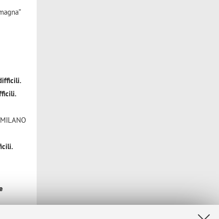
omagna”
fficili.
icili.
 MILANO
cili.
e