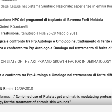
delle Cellule nel Sistema Sanitario Nazionale: esperienze in emilia R
ssazione HPC dei programmi di trapianto di Ravenna Forlì-Meldola
Rinieri R.Santarelli
 Trasfusionali
tenutoso a Pisa 26-28 Maggio 2011.
ica e confronto tra Prp Autologo e Omologo nel trattamento di ferite di
ca e confronto tra Prp Autologo e Omologo nel trattamento di ferite diff
 ON STATE OF THE ART PRP AND GROWTH FACTOR IN DERMATOLOGY.
 e confronto tra Prp Autologo e Omologo nel trattamento di ferite diffi
E Rimini
16/09/2010
 farmaci
:” Combined use of Platelet gel and matrix modulating proteas
y for the treatment of chronic skin wounds.”
 cell and autologous growth factors for the treatment of burns.”