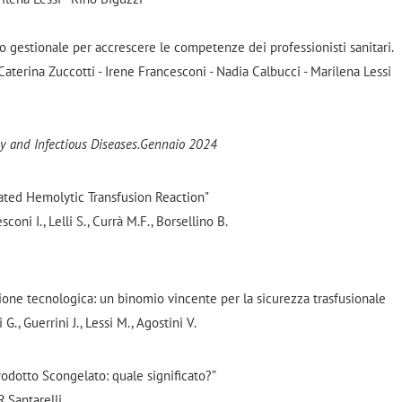
 gestionale per accrescere le competenze dei professionisti sanitari.
 Caterina Zuccotti - Irene Francesconi - Nadia Calbucci - Marilena Lessi
y and Infectious Disease
s.
Gennaio 2024
ted Hemolytic Transfusion Reaction"
sconi I., Lelli S., Currà M.F., Borsellino B.
one tecnologica: un binomio vincente per la sicurezza trasfusionale
i G., Guerrini J., Lessi M., Agostini V.
rodotto Scongelato: quale significato?”
R.Santarelli