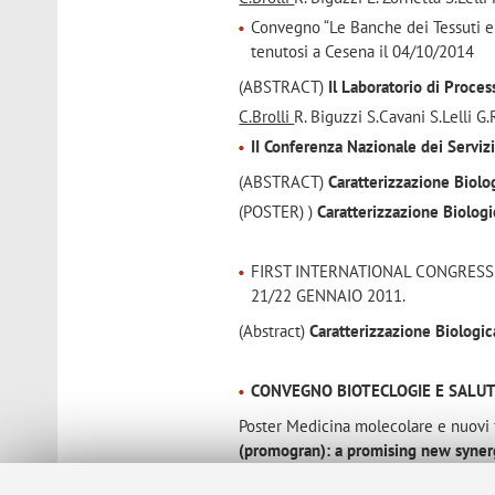
Convegno “Le Banche dei Tessuti e 
tenutosi a Cesena il 04/10/2014
(ABSTRACT)
Il Laboratorio di Proce
C.Brolli
R. Biguzzi S.Cavani S.Lelli G.
II Conferenza Nazionale dei Servizi
(ABSTRACT)
Caratterizzazione Biolog
(POSTER) )
Caratterizzazione Biologi
FIRST INTERNATIONAL CONGRESS
21/22 GENNAIO 2011.
(Abstract)
Caratterizzazione Biologica
CONVEGNO BIOTECLOGIE E SALUT
Poster Medicina molecolare e nuovi
(promogran): a promising new synerg
Poster Cellule staminali:
“Use of stem