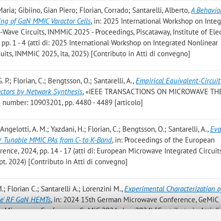
ria; Gibiino, Gian Piero; Florian, Corrado; Santarelli, Alberto
,
A Behavio
ing of GaN MMIC Varactor Cells
, in: 2025 International Workshop on Inte
ave Circuits, INMMiC 2025 - Proceedings, Piscataway, Institute of Elec
 pp. 1 - 4 (atti di: 2025 International Workshop on Integrated Nonlinear
its, INMMiC 2025, ita, 2025) [Contributo in Atti di convegno]
. P.; Florian, C.; Bengtsson, O.; Santarelli, A.
,
Empirical Equivalent-Circuit
tors by Network Synthesis
, «IEEE TRANSACTIONS ON MICROWAVE TH
number: 10903201, pp. 4480 - 4489 [articolo]
; Angelotti, A. M.; Yazdani, H.; Florian, C.; Bengtsson, O.; Santarelli, A.
,
Eva
or Tunable MMIC PAs from C- to K-Band
, in: Proceedings of the European
ence, 2024, pp. 14 - 17 (atti di: European Microwave Integrated Circuit
pt. 2024) [Contributo in Atti di convegno]
.; Florian C.; Santarelli A.; Lorenzini M.
,
Experimental Characterization o
ree' RF GaN HEMTs
, in: 2024 15th German Microwave Conference, GeMiC
man Microwave Conference, GeMiC 2024, deu, 2024) [Contributo in Atti di