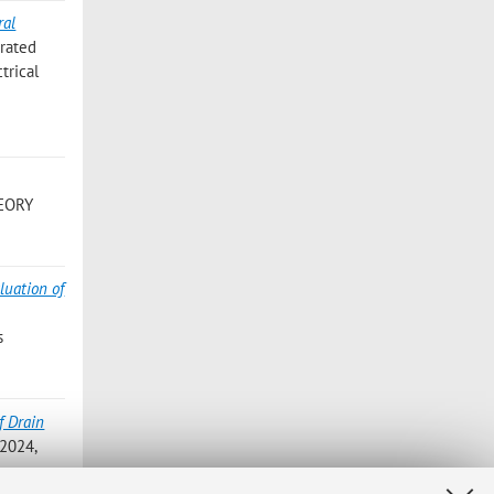
ral
grated
trical
EORY
luation of
s
f Drain
 2024,