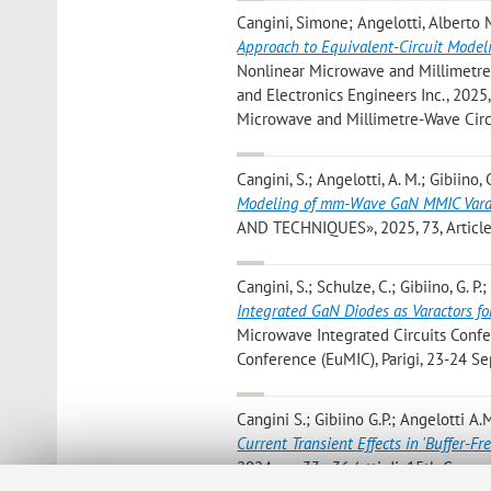
Cangini, Simone; Angelotti, Alberto Ma
Approach to Equivalent-Circuit Model
Nonlinear Microwave and Millimetre-W
and Electronics Engineers Inc., 2025,
Microwave and Millimetre-Wave Circu
Cangini, S.; Angelotti, A. M.; Gibiino, G
Modeling of mm-Wave GaN MMIC Varac
AND TECHNIQUES», 2025, 73, Article 
Cangini, S.; Schulze, C.; Gibiino, G. P.
Integrated GaN Diodes as Varactors f
Microwave Integrated Circuits Confer
Conference (EuMIC), Parigi, 23-24 Se
Cangini S.; Gibiino G.P.; Angelotti A.M
Current Transient Effects in 'Buffer-F
2024, pp. 33 - 36 (atti di: 15th Ger