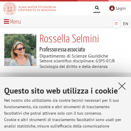
Login
Menu
IT
EN
Rossella Selmini
Professoressa associata
Dipartimento di Scienze Giuridiche
Settore scientifico disciplinare: GSPS-07/B
Sociologia del diritto e della devianza
Contenuti utili
Questo sito web utilizza i cookie
Al momento non sono presenti contenuti.
Nel nostro sito utilizziamo sia cookie tecnici necessari per il suo
funzionamento, sia cookie e altri strumenti di tracciamento
facoltativi che potrai attivare solo con il tuo consenso.
Cookie e altri strumenti di tracciamento facoltativi sono usati per
Ultimi avvisi
analisi statistiche, misure sull'efficacia della comunicazione