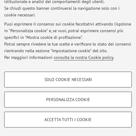
istituzionale e analisi dei comportamenti degli utenti.
Ricevimento studenti
Se chiudi questo banner continuerai la navigazione solo con i
Pubblicato il: 27 febbraio 2020
cookie necessari.
Puoi esprimere il consenso sui cookie facoltativi attivando l'opzione
Tutti gli avvisi
in "Personalizza cookie" e, se vuoi, potrai esprimere consensi più
specifici in "Mostra cookie di profilazione".
Potrai sempre rivedere le tue scelte e verificare lo stato dei consensi
Area riservata
rientrando nella sezione "Impostazione cookie" del sito.
Accedi tramite
login
per gestire tutti i contenuti del sito.
Per maggiori informazioni
consulta la nostra Cookie policy
.
COOKIE DI PROFILAZIONE - FACOLTATIVI
© 2026 - ALMA MATER STUDIORUM - Università di Bologna - Via
SOLO COOKIE NECESSARI
Zamboni, 33 - 40126 Bologna - Partita IVA: 01131710376
Si tratta di cookie utilizzati per analizzare le caratteristiche della navigazione
Privacy
|
Note legali
|
Impostazioni Cookie
degli utenti, creare profili in base al loro comportamento sul sito, per analisi
di marketing.
PERSONALIZZA COOKIE
Mostra cookie di profilazione
Google/Youtube Video
COOKIE TECNICI - NECESSARI
ACCETTA TUTTI I COOKIE
Facebook
Si tratta di cookie tecnici utilizzati, a titolo esemplificativo, per il corretto
Vimeo
funzionamento del sito, salvare le preferenze di navigazione, per il