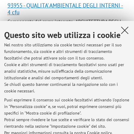
93955 - QUALITA' AMBIENTALE DEGLI INTERNI -
4 cfu
Componente del corso integrato ARCHITETTURA DEGLI
INTERNI (C.I.)
Questo sito web utilizza i cookie
Campus:
Cesena
Nel nostro sito utilizziamo sia cookie tecnici necessari per il suo
Corso:
Laurea Magistrale a Ciclo Unico in Architettura
funzionamento, sia cookie e altri strumenti di tracciamento
Periodo delle lezioni: dal 23 settembre 2026 al 9
facoltativi che potrai attivare solo con il tuo consenso.
dicembre 2026
Cookie e altri strumenti di tracciamento facoltativi sono usati per
analisi statistiche, misure sull'efficacia della comunicazione
Orario delle lezioni
istituzionale e analisi dei comportamenti degli utenti.
Se chiudi questo banner continuerai la navigazione solo con i
cookie necessari.
Puoi esprimere il consenso sui cookie facoltativi attivando l'opzione
in "Personalizza cookie" e, se vuoi, potrai esprimere consensi più
Ultimi avvisi
specifici in "Mostra cookie di profilazione".
Potrai sempre rivedere le tue scelte e verificare lo stato dei consensi
Al momento non sono presenti avvisi.
rientrando nella sezione "Impostazione cookie" del sito.
Per maggiori informazioni
consulta la nostra Cookie policy
.