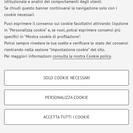
istituzionale e analisi dei comportamenti degli utenti.
Se chiudi questo banner continuerai la navigazione solo con i
cookie necessari.
Ultimi avvisi
Puoi esprimere il consenso sui cookie facoltativi attivando l'opzione
in "Personalizza cookie" e, se vuoi, potrai esprimere consensi più
Al momento non sono presenti avvisi.
specifici in "Mostra cookie di profilazione".
Potrai sempre rivedere le tue scelte e verificare lo stato dei consensi
rientrando nella sezione "Impostazione cookie" del sito.
Per maggiori informazioni
consulta la nostra Cookie policy
.
Area riservata
COOKIE DI PROFILAZIONE - FACOLTATIVI
Accedi tramite
login
per gestire tutti i contenuti del sito.
SOLO COOKIE NECESSARI
Si tratta di cookie utilizzati per analizzare le caratteristiche della navigazione
degli utenti, creare profili in base al loro comportamento sul sito, per analisi
di marketing.
© 2026 - ALMA MATER STUDIORUM - Università di Bologna - Via
PERSONALIZZA COOKIE
Mostra cookie di profilazione
Zamboni, 33 - 40126 Bologna - Partita IVA: 01131710376
Privacy
|
Note legali
|
Impostazioni Cookie
Google/Youtube Video
COOKIE TECNICI - NECESSARI
ACCETTA TUTTI I COOKIE
Facebook
Si tratta di cookie tecnici utilizzati, a titolo esemplificativo, per il corretto
Vimeo
funzionamento del sito, salvare le preferenze di navigazione, per il