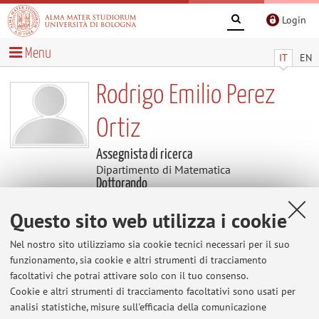
Login
Menu
IT
EN
Rodrigo Emilio Perez
Ortiz
Assegnista di ricerca
Dipartimento di Matematica
Dottorando
Dipartimento di Matematica
Settore scientifico disciplinare: MAT/07 FISICA
Questo sito web utilizza i cookie
MATEMATICA
Nel nostro sito utilizziamo sia cookie tecnici necessari per il suo
funzionamento, sia cookie e altri strumenti di tracciamento
Contenuti utili
facoltativi che potrai attivare solo con il tuo consenso.
Cookie e altri strumenti di tracciamento facoltativi sono usati per
Al momento non sono presenti contenuti.
analisi statistiche, misure sull'efficacia della comunicazione