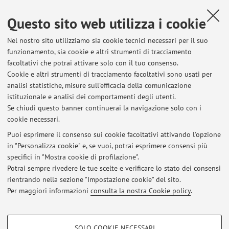
Print: arXiv:1702.04437 [hep-ph]
Questo sito web utilizza i cookie
DYNAMICAL CHIRAL SYMMETRY BREAKING AND THE
FERMION-GAUGE-BOSON VERTEX.
A. Bashir, R. Bermudez, L.
Nel nostro sito utilizziamo sia cookie tecnici necessari per il suo
Chang, C.D. Roberts, Phys.Rev. C85:045205, 2011. DOI:
funzionamento, sia cookie e altri strumenti di tracciamento
10.1103/PhysRevC.85.045205, e-Print: arXiv:1112.4847
facoltativi che potrai attivare solo con il tuo consenso.
[nucl-th]
Cookie e altri strumenti di tracciamento facoltativi sono usati per
CALCULO DIFERENCIAL bajo el enfoque por competencias
analisi statistiche, misure sull'efficacia della comunicazione
istituzionale e analisi dei comportamenti degli utenti.
en estricto apego a la RIEMS.
B. Cuevas & R. Bermúdez
Se chiudi questo banner continuerai la navigazione solo con i
(2016). México; Gafra Editores. ISBN: 978-607-8421-39-8
cookie necessari.
Puoi esprimere il consenso sui cookie facoltativi attivando l'opzione
in "Personalizza cookie" e, se vuoi, potrai esprimere consensi più
Ultimi avvisi
specifici in "Mostra cookie di profilazione".
Potrai sempre rivedere le tue scelte e verificare lo stato dei consensi
Al momento non sono presenti avvisi.
rientrando nella sezione "Impostazione cookie" del sito.
Per maggiori informazioni
consulta la nostra Cookie policy
.
COOKIE DI PROFILAZIONE - FACOLTATIVI
SOLO COOKIE NECESSARI