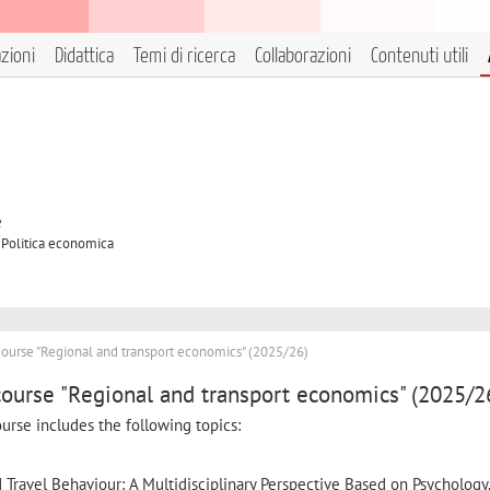
azioni
Didattica
Temi di ricerca
Collaborazioni
Contenuti utili
e
A Politica economica
ourse "Regional and transport economics" (2025/26)
ourse "Regional and transport economics" (2025/2
urse includes the following topics:
d Travel Behaviour: A Multidisciplinary Perspective Based on Psychology