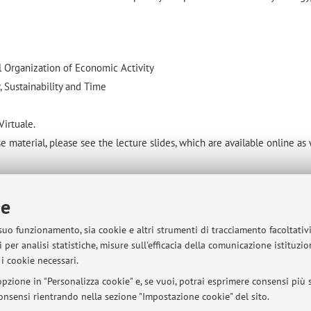
al Organization of Economic Activity
y, Sustainability and Time
Virtuale.
se material, please see the lecture slides, which are available online as 
ie
sità di Bologna - Via Zamboni, 33 - 40126 Bologna - Partita IVA: 01131710376
 suo funzionamento, sia cookie e altri strumenti di tracciamento facoltativ
 per analisi statistiche, misure sull'efficacia della comunicazione istituzi
i cookie necessari.
pzione in "Personalizza cookie" e, se vuoi, potrai esprimere consensi più sp
 consensi rientrando nella sezione "Impostazione cookie" del sito.