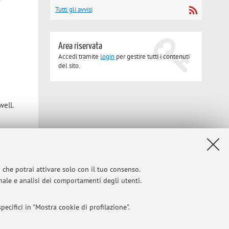
Tutti gli avvisi
Area riservata
Accedi tramite
login
per gestire tutti i contenuti
del sito.
well.
Privacy
|
Note legali
|
Impostazioni Cookie
i che potrai attivare solo con il tuo consenso.
onale e analisi dei comportamenti degli utenti.
ecifici in "Mostra cookie di profilazione".