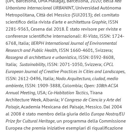
(UPC Barcelona, UMA Malaga), Barcellona, 2020; della
Red
Urbanismo Internacional URBANINT
, Universidad Autónoma
Metropolitana, Città del Messico (SUI2013); del comitato
scientifico della rivista d'arte e architettura
Graphie
, ISSN
2281-9363, Cesena dal 2018. È stato revisore per riviste e
conferenze scientifiche internazionali:
Ri-Vista
, ISSN: 1724-
6768, Italia;
IJERPH International Journal of Environmental
Research and Public Health
, ISSN 1660-4601, Svizzera;
Rassegna di architettura e urbanistica
, ISSN: 0392-8608,
Italia;
Sustainability
, ISSN: 2071-1050, Svizzera;
CPCL
European Journal of Creative Practices in Cities and Landscapes
,
ISSN: 2612-0496, Italia;
Nodo. Arquitectura, ciudad, medio
ambiente
, ISSN: 1909-3888, Colombia;
Open: 108th ACSA
Annual Meeting
, USA;
Co-Habitation Tactics
, Tirana
Architecture Week, Albania;
V Congreso de Ciencia y Arte del
Paisaje
, Academia Mexicana del Paisaje, Messico. Dal 2004
al 2008 è stato membro della giuria dello
Europa Nostra/EU
Prize for Cultural Heritage
, un programma della Commissione
Europea che premia iniziative esemplari di riqualificazione