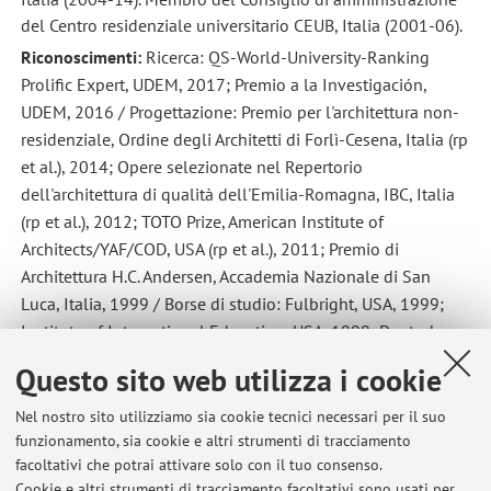
del Centro residenziale universitario CEUB, Italia (2001-06).
Riconoscimenti:
Ricerca: QS-World-University-Ranking
Prolific Expert, UDEM, 2017; Premio a la Investigación,
UDEM, 2016 / Progettazione: Premio per l'architettura non-
residenziale, Ordine degli Architetti di Forlì-Cesena, Italia (rp
et al.), 2014; Opere selezionate nel Repertorio
dell'architettura di qualità dell'Emilia-Romagna, IBC, Italia
(rp et al.), 2012; TOTO Prize, American Institute of
Architects/YAF/COD, USA (rp et al.), 2011; Premio di
Architettura H.C. Andersen, Accademia Nazionale di San
Luca, Italia, 1999 / Borse di studio: Fulbright, USA, 1999;
Institute of International Education, USA, 1999; Deutscher
Akademischer Austauschdienst, Germania, 1998; Erasmus,
Questo sito web utilizza i cookie
Unione Europea, 1994.
Nel nostro sito utilizziamo sia cookie tecnici necessari per il suo
funzionamento, sia cookie e altri strumenti di tracciamento
facoltativi che potrai attivare solo con il tuo consenso.
Ultimi avvisi
Cookie e altri strumenti di tracciamento facoltativi sono usati per