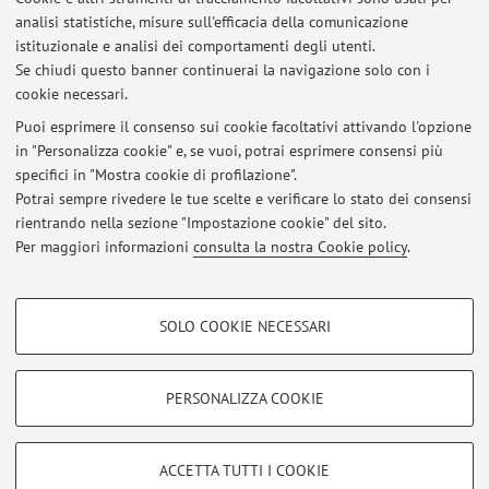
analisi statistiche, misure sull'efficacia della comunicazione
Wild by Design: Caring for Biodiversity in a Changing World - May
28, 2024 h17:30 - Bologna
istituzionale e analisi dei comportamenti degli utenti.
Se chiudi questo banner continuerai la navigazione solo con i
Pubblicato il: 08 aprile 2024
cookie necessari.
Beyond Biophilia - May 23, 2024 h14:00 - Ravenna
Puoi esprimere il consenso sui cookie facoltativi attivando l'opzione
Pubblicato il: 08 aprile 2024
in "Personalizza cookie" e, se vuoi, potrai esprimere consensi più
specifici in "Mostra cookie di profilazione".
The Future of Co-Existence - May 23, 2024 h11:00 - Ravenna
Potrai sempre rivedere le tue scelte e verificare lo stato dei consensi
Pubblicato il: 08 aprile 2024
rientrando nella sezione "Impostazione cookie" del sito.
Per maggiori informazioni
consulta la nostra Cookie policy
.
Tutti gli avvisi
COOKIE DI PROFILAZIONE - FACOLTATIVI
SOLO COOKIE NECESSARI
Si tratta di cookie utilizzati per analizzare le caratteristiche della navigazione
Area riservata
degli utenti, creare profili in base al loro comportamento sul sito, per analisi
Accedi tramite
login
per gestire tutti i contenuti del sito.
di marketing.
PERSONALIZZA COOKIE
Mostra cookie di profilazione
© 2026 - ALMA MATER STUDIORUM - Università di Bologna - Via
Google/Youtube Video
COOKIE TECNICI - NECESSARI
ACCETTA TUTTI I COOKIE
Zamboni, 33 - 40126 Bologna - Partita IVA: 01131710376
Facebook