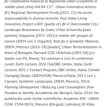
for collaborative Alliances to Regenerate urban Ecosystems in
middle-sized cities)
UIA 04-137 - Urban Innovative Actions
(EU Regional Development Fund) (2021-22). Ha avuto
responsabilità in diverse ricerche:
Post Urban Living
Innovation, Project n.003: Quality of Life in Overcrowded City /
Landscape Renaissance by Green
, Chiba University (lead
partner), Giappone (2015-20) [co-leader del gruppo di
lavoro UDEM con S. Higashi];
Tests for a Symbiotic Matorral
,
UDEM, Messico (2016-18) [leader];
Urban Territorialization in
Areas of Romagna
, Harvard GSD, USA/Italy (2003-04) [co-
leader con P.G. Rowe]. Tra seminari e cicli di conferenze
curati:
Earth Lectures 2024
, ISA/DBC-Unibo, Italia;
Earth
Lectures 2021
, I-Contact Program, DBC-Unibo, Italia;
Climate
Change(s) Design
, UDEM/IUAV, Messico/Italia, 2017, con L.
Cipriani;
Symbiotic Landscapes
, UDEM, Messico, 2014;
Planning Development / Reducing Land Consumption: from
Paradox to Identity
, Accademia dei Benigni, Italia, 2010. Ha
pubblicato sulle riviste scientifiche:
Academia XXII - UNAM
,
ISSN: 2594-083X, Messico (OA gold, Latindex);
Ri-Vista
,