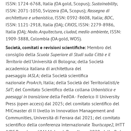
ISSN: 1724-6768, Italia (OA gold, Scopus);
Sustainability
,
ISSN: 2071-1050, Svizzera (OA, Scopus);
Rassegna di
architettura e urbanistica
, ISSN: 0392-8608, Italia;
BDC
,
ISSN: 1121-2918, Italia (OA);
CRIOS
, ISSN: 2279-8986,
Italia (OA);
Nodo. Arquitectura, ciudad, medio ambiente
, ISSN:
1909-3888, Colombia (OA gold, WOS).
Società, comitati e revisioni scientifiche:
Membro del
consiglio della
Scuola Superiore di Studi sulla Città e il
Territorio
dell'Università di Bologna; della Società
accademica italiana di architettura del
paesaggio
IASLA;
della Società scientifica
nazionale
ProArch
, Italia; della Società dei Territorialisti/e
SdT
; del Comitato Scientifico della collana
Urbanistica e
paesaggi in transizione
della FedOA - Federico II University
Press (open access) dal 2025; del comitato scientifico del
MICmaster di II livello in Innovation Management and
Communities, Università di Ferrara dal 2021; del comitato
scientifico della conferenza internazionale
Touriscape2
, iHTT