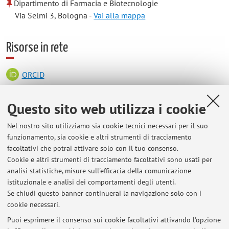
Dipartimento di Farmacia e Biotecnologie
Via Selmi 3, Bologna -
Vai alla mappa
Risorse in rete
ORCID
Questo sito web utilizza i cookie
Orario di ricevimento
Nel nostro sito utilizziamo sia cookie tecnici necessari per il suo
Si riceve su appuntamento tramite richiesta via email
funzionamento, sia cookie e altri strumenti di tracciamento
all'indirizzo del docente: roberto.bernardoni@unibo.it
facoltativi che potrai attivare solo con il tuo consenso.
Cookie e altri strumenti di tracciamento facoltativi sono usati per
analisi statistiche, misure sull'efficacia della comunicazione
istituzionale e analisi dei comportamenti degli utenti.
Se chiudi questo banner continuerai la navigazione solo con i
Ultimi avvisi
cookie necessari.
-
Puoi esprimere il consenso sui cookie facoltativi attivando l'opzione
Pubblicato il: 10 luglio 2012