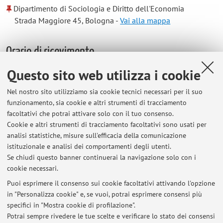
Dipartimento di Sociologia e Diritto dell'Economia
Strada Maggiore 45, Bologna -
Vai alla mappa
Orario di ricevimento
Questo sito web utilizza i cookie
Lunedì, alle ore 13:30, presso il Dipartimento di Discipline
Giuridiche, via S. Giacomo 3.
Nel nostro sito utilizziamo sia cookie tecnici necessari per il suo
funzionamento, sia cookie e altri strumenti di tracciamento
Si avvisa che il ricevimento del 30 settembre 2019 si terrà
facoltativi che potrai attivare solo con il tuo consenso.
martedì 01 ottobre 2019 ore 13:30
Cookie e altri strumenti di tracciamento facoltativi sono usati per
analisi statistiche, misure sull'efficacia della comunicazione
istituzionale e analisi dei comportamenti degli utenti.
Se chiudi questo banner continuerai la navigazione solo con i
Ultimi avvisi
cookie necessari.
Annullamento lezione del 16 dicembre 2022
Puoi esprimere il consenso sui cookie facoltativi attivando l'opzione
Pubblicato il: 16 dicembre 2022
in "Personalizza cookie" e, se vuoi, potrai esprimere consensi più
specifici in "Mostra cookie di profilazione".
variazione ricevimento
Potrai sempre rivedere le tue scelte e verificare lo stato dei consensi