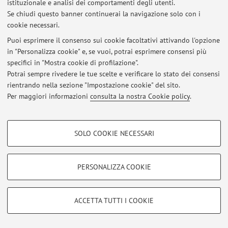
istituzionale e analisi dei comportamenti degli utenti.
Ultimi avvisi
Se chiudi questo banner continuerai la navigazione solo con i
cookie necessari.
Al momento non sono presenti avvisi.
Puoi esprimere il consenso sui cookie facoltativi attivando l'opzione
in "Personalizza cookie" e, se vuoi, potrai esprimere consensi più
specifici in "Mostra cookie di profilazione".
Potrai sempre rivedere le tue scelte e verificare lo stato dei consensi
rientrando nella sezione "Impostazione cookie" del sito.
Area riservata
Per maggiori informazioni
consulta la nostra Cookie policy
.
Accedi tramite
login
per gestire tutti i contenuti del sito.
COOKIE DI PROFILAZIONE - FACOLTATIVI
SOLO COOKIE NECESSARI
© 2026 - ALMA MATER STUDIORUM - Università di Bologna - Via
Si tratta di cookie utilizzati per analizzare le caratteristiche della navigazione
degli utenti, creare profili in base al loro comportamento sul sito, per analisi
Zamboni, 33 - 40126 Bologna - Partita IVA: 01131710376
di marketing.
Privacy
|
Note legali
|
Impostazioni Cookie
PERSONALIZZA COOKIE
Mostra cookie di profilazione
Google/Youtube Video
COOKIE TECNICI - NECESSARI
ACCETTA TUTTI I COOKIE
Facebook
Si tratta di cookie tecnici utilizzati, a titolo esemplificativo, per il corretto
Vimeo
funzionamento del sito, salvare le preferenze di navigazione, per il