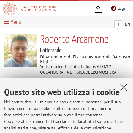
Login
Menu
IT
EN
Roberto Arcamone
Dottorando
Dipartimento di Fisica e Astronomia "Augusto
Righi"
Settore scientifico disciplinare: GEO/12
OCEANOGRAFIA E FISICA DELL'ATMOSFERA
Questo sito web utilizza i cookie
Temi di ricerca
Nel nostro sito utilizziamo sia cookie tecnici necessari per il suo
Parole chiave:
Modellistica Oceanografica
funzionamento, sia cookie e altri strumenti di tracciamento
Biogeochimica Oceanica
Dinamiche Ecosistema Marino
facoltativi che potrai attivare solo con il tuo consenso.
Cookie e altri strumenti di tracciamento facoltativi sono usati per
analisi statistiche, misure sull'efficacia della comunicazione