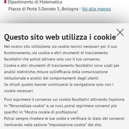
Dipartimento di Matematica
Piazza di Porta S.Donato 5, Bologna -
Vai alla mappa
Risorse in rete
Questo sito web utilizza i cookie
ORCID
Nel nostro sito utilizziamo sia cookie tecnici necessari per il suo
funzionamento, sia cookie e altri strumenti di tracciamento
facoltativi che potrai attivare solo con il tuo consenso.
Orario di ricevimento
Cookie e altri strumenti di tracciamento facoltativi sono usati per
analisi statistiche, misure sull'efficacia della comunicazione
Su appuntamento (e-mail: roberta.nibbi@unibo.it), presso lo
istituzionale e analisi dei comportamenti degli utenti.
studio C5, II piano del Dipartimento di Matematica.
Se chiudi questo banner continuerai la navigazione solo con i
cookie necessari.
Puoi esprimere il consenso sui cookie facoltativi attivando l'opzione
in "Personalizza cookie" e, se vuoi, potrai esprimere consensi più
Ultimi avvisi
specifici in "Mostra cookie di profilazione".
Potrai sempre rivedere le tue scelte e verificare lo stato dei consensi
Al momento non sono presenti avvisi.
rientrando nella sezione "Impostazione cookie" del sito.