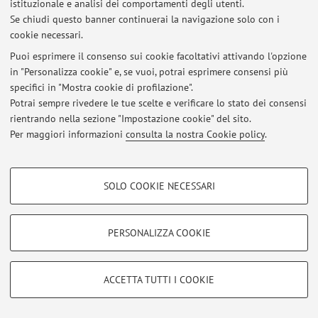
istituzionale e analisi dei comportamenti degli utenti.
Se chiudi questo banner continuerai la navigazione solo con i
cookie necessari.
Ultimi avvisi
Puoi esprimere il consenso sui cookie facoltativi attivando l'opzione
Al momento non sono presenti avvisi.
in "Personalizza cookie" e, se vuoi, potrai esprimere consensi più
specifici in "Mostra cookie di profilazione".
Potrai sempre rivedere le tue scelte e verificare lo stato dei consensi
rientrando nella sezione "Impostazione cookie" del sito.
Per maggiori informazioni
consulta la nostra Cookie policy
.
Area riservata
COOKIE DI PROFILAZIONE - FACOLTATIVI
Accedi tramite
login
per gestire tutti i contenuti del sito.
SOLO COOKIE NECESSARI
Si tratta di cookie utilizzati per analizzare le caratteristiche della navigazione
degli utenti, creare profili in base al loro comportamento sul sito, per analisi
© 2026 - ALMA MATER STUDIORUM - Università di Bologna - Via
di marketing.
PERSONALIZZA COOKIE
Zamboni, 33 - 40126 Bologna - Partita IVA: 01131710376
Mostra cookie di profilazione
Privacy
|
Note legali
|
Impostazioni Cookie
Google/Youtube Video
COOKIE TECNICI - NECESSARI
ACCETTA TUTTI I COOKIE
Facebook
Si tratta di cookie tecnici utilizzati, a titolo esemplificativo, per il corretto
Vimeo
funzionamento del sito, salvare le preferenze di navigazione, per il