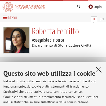
Login
Menu
IT
EN
Roberta Ferritto
Assegnista di ricerca
Dipartimento di Storia Culture Civiltà
Contenuti utili
Questo sito web utilizza i cookie
Home
>
Contenuti utili
> EU-funded project CLaRMaV
Nel nostro sito utilizziamo sia cookie tecnici necessari per il suo
EU-funded project CLaRMaV
funzionamento, sia cookie e altri strumenti di tracciamento
facoltativi che potrai attivare solo con il tuo consenso.
https://cordis.europa.eu/project/id/101106554
Cookie e altri strumenti di tracciamento facoltativi sono usati per
analisi statistiche, misure sull'efficacia della comunicazione