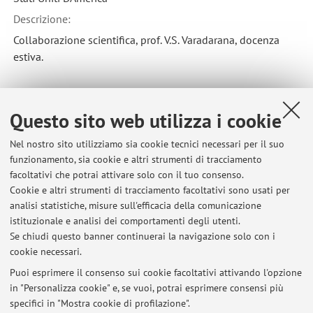
Descrizione:
Collaborazione scientifica, prof. V.S. Varadarana, docenza
estiva.
Collaborazione formale con:
Questo sito web utilizza i cookie
Universita' di Valencia
Nel nostro sito utilizziamo sia cookie tecnici necessari per il suo
Paese:
funzionamento, sia cookie e altri strumenti di tracciamento
Spagna
facoltativi che potrai attivare solo con il tuo consenso.
Cookie e altri strumenti di tracciamento facoltativi sono usati per
Descrizione:
analisi statistiche, misure sull'efficacia della comunicazione
Generalitat Valenciana, numero GV05/12
istituzionale e analisi dei comportamenti degli utenti.
Se chiudi questo banner continuerai la navigazione solo con i
cookie necessari.
Puoi esprimere il consenso sui cookie facoltativi attivando l'opzione
in "Personalizza cookie" e, se vuoi, potrai esprimere consensi più
Ultimi avvisi
specifici in "Mostra cookie di profilazione".