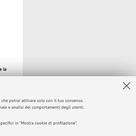
e la
i che potrai attivare solo con il tuo consenso.
onale e analisi dei comportamenti degli utenti.
Privacy
|
Note legali
|
Impostazioni Cookie
ecifici in "Mostra cookie di profilazione".