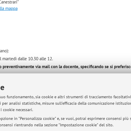
anestrari"
alla mappa
iano):
l martedì dalle 10.30 alle 12.
o preventivamente via mail con la docente, specificando se si preferisc
ie
 suo funzionamento, sia cookie e altri strumenti di tracciamento facoltativ
 per analisi statistiche, misure sull'efficacia della comunicazione istituzi
i cookie necessari.
sità di Bologna - Via Zamboni, 33 - 40126 Bologna - Partita IVA: 01131710376
pzione in "Personalizza cookie" e, se vuoi, potrai esprimere consensi più sp
 consensi rientrando nella sezione "Impostazione cookie" del sito.