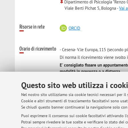
Dipartimento di Psicologia "Renzo C
Viale Berti Pichat 5, Bologna -
Vai 
Risorse in rete
ORCID
Orario di ricevimento
- Cesena- V.le Europa, 115 (secondo p
Di norma il ricevimento viene svolto i
E' consigliato fissare un appuntament
modalità in presenza o a distanza.
Questo sito web utilizza i cook
Nel nostro sito utilizziamo sia cookie tecnici necessari per il
Cookie e altri strumenti di tracciamento facoltativi sono usati
Se chiudi questo banner continuerai la navigazione solo con 
© 2026 - ALMA MATER STUDIORUM - Univer
Puoi esprimere il consenso sui cookie facoltativi attivando l'o
Potrai sempre rivedere le tue scelte e verificare lo stato dei