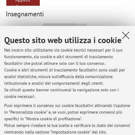
d'esame
Insegnamenti
Anno Accademico
Questo sito web utilizza i cookie
68008 - LABORATORIO DI LINGUA INGLESE III
Nel nostro sito utilizziamo sia cookie tecnici necessari per il suo
(G.I) - 2 cfu
funzionamento, sia cookie e altri strumenti di tracciamento
facoltativi che potrai attivare solo con il tuo consenso.
Campus:
Bologna
Cookie e altri strumenti di tracciamento facoltativi sono usati per
Laurea Magistrale a Ciclo Unico in Scienze della
Corso:
analisi statistiche, misure sull'efficacia della comunicazione
formazione primaria
istituzionale e analisi dei comportamenti degli utenti.
Se chiudi questo banner continuerai la navigazione solo con i
cookie necessari.
Puoi esprimere il consenso sui cookie facoltativi attivando l'opzione
in "Personalizza cookie" e, se vuoi, potrai esprimere consensi più
Ultimi avvisi
specifici in "Mostra cookie di profilazione".
Potrai sempre rivedere le tue scelte e verificare lo stato dei consensi
Al momento non sono presenti avvisi.
rientrando nella sezione "Impostazione cookie" del sito.