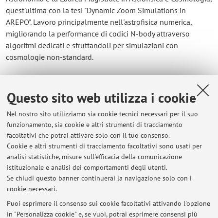
quest'ultima con la tesi "Dynamic Zoom Simulations in
AREPO". Lavoro principalmente nell'astrofisica numerica,
migliorando la performance di codici N-body attraverso
algoritmi dedicati e sfruttandoli per simulazioni con
cosmologie non-standard.
Contatti
Questo sito web utilizza i cookie
E-mail:
riccardo.zangarelli2@unibo.it
Nel nostro sito utilizziamo sia cookie tecnici necessari per il suo
Tel:
+39 051 20 9 5795
funzionamento, sia cookie e altri strumenti di tracciamento
facoltativi che potrai attivare solo con il tuo consenso.
Cookie e altri strumenti di tracciamento facoltativi sono usati per
analisi statistiche, misure sull'efficacia della comunicazione
Dipartimento di Fisica e Astronomia "Augusto Righi"
istituzionale e analisi dei comportamenti degli utenti.
Viale Berti Pichat 6/2, Bologna -
Vai alla mappa
Se chiudi questo banner continuerai la navigazione solo con i
cookie necessari.
Puoi esprimere il consenso sui cookie facoltativi attivando l'opzione
in "Personalizza cookie" e, se vuoi, potrai esprimere consensi più