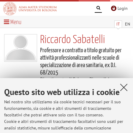
Login
Menu
IT
EN
Riccardo Sabatelli
Professore a contratto a titolo gratuito per
attività professionalizzanti nelle scuole di
specializzazione di area sanitaria, ex D.I.
68/2015
Dipartimento di Scienze Biomediche e
Neuromotorie
Questo sito web utilizza i cookie
Avvisi
Nel nostro sito utilizziamo sia cookie tecnici necessari per il suo
funzionamento, sia cookie e altri strumenti di tracciamento
facoltativi che potrai attivare solo con il tuo consenso.
Al momento non sono presenti avvisi.
Cookie e altri strumenti di tracciamento facoltativi sono usati per
analisi statistiche, misure sull'efficacia della comunicazione