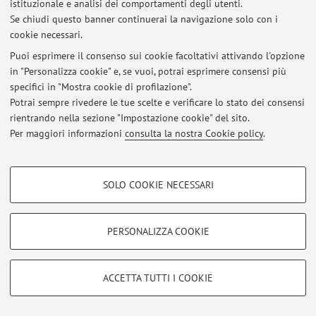
istituzionale e analisi dei comportamenti degli utenti.
Area riservata
Se chiudi questo banner continuerai la navigazione solo con i
cookie necessari.
Accedi tramite
login
per gestire tutti i contenuti del sito.
Puoi esprimere il consenso sui cookie facoltativi attivando l'opzione
in "Personalizza cookie" e, se vuoi, potrai esprimere consensi più
specifici in "Mostra cookie di profilazione".
© 2026 - ALMA MATER STUDIORUM - Università di Bologna - Via
Zamboni, 33 - 40126 Bologna - Partita IVA: 01131710376
Potrai sempre rivedere le tue scelte e verificare lo stato dei consensi
Privacy
|
Note legali
|
Impostazioni Cookie
rientrando nella sezione "Impostazione cookie" del sito.
Per maggiori informazioni
consulta la nostra Cookie policy
.
COOKIE DI PROFILAZIONE - FACOLTATIVI
SOLO COOKIE NECESSARI
Si tratta di cookie utilizzati per analizzare le caratteristiche della navigazione
degli utenti, creare profili in base al loro comportamento sul sito, per analisi
di marketing.
PERSONALIZZA COOKIE
Mostra cookie di profilazione
Google/Youtube Video
COOKIE TECNICI - NECESSARI
ACCETTA TUTTI I COOKIE
Facebook
Si tratta di cookie tecnici utilizzati, a titolo esemplificativo, per il corretto
Vimeo
funzionamento del sito, salvare le preferenze di navigazione, per il