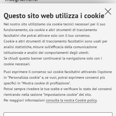
Anno Accademico
Questo sito web utilizza i cookie
Nel nostro sito utilizziamo sia cookie tecnici necessari per il suo
28661 - MECCANICA APPLICATA ALLE MACCHINE
funzionamento, sia cookie e altri strumenti di tracciamento
T-A - 6 cfu
facoltativi che potrai attivare solo con il tuo consenso.
Cookie e altri strumenti di tracciamento facoltativi sono usati per
Campus:
Bologna
analisi statistiche, misure sull'efficacia della comunicazione
Corso:
Laurea in Ingegneria gestionale
istituzionale e analisi dei comportamenti degli utenti.
Se chiudi questo banner continuerai la navigazione solo con i
cookie necessari.
Puoi esprimere il consenso sui cookie facoltativi attivando l'opzione
in "Personalizza cookie" e, se vuoi, potrai esprimere consensi più
Ultimi avvisi
specifici in "Mostra cookie di profilazione".
Potrai sempre rivedere le tue scelte e verificare lo stato dei consensi
Al momento non sono presenti avvisi.
rientrando nella sezione "Impostazione cookie" del sito.
Per maggiori informazioni
consulta la nostra Cookie policy
.
COOKIE DI PROFILAZIONE - FACOLTATIVI