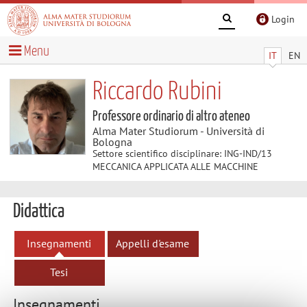
Login
Menu
IT
EN
Riccardo Rubini
Professore ordinario di altro ateneo
Alma Mater Studiorum - Università di
Bologna
Settore scientifico disciplinare: ING-IND/13
MECCANICA APPLICATA ALLE MACCHINE
Didattica
Insegnamenti
Appelli d'esame
Tesi
Insegnamenti