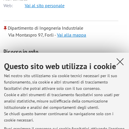
Web:
Vai al sito personale
Dipartimento di Ingegneria Industriale
Via Montaspro 97, Forlì -
Vai alla mappa
Risorse in rete
Questo sito web utilizza i cookie
ORCID
Nel nostro sito utilizziamo sia cookie tecnici necessari per il suo
funzionamento, sia cookie e altri strumenti di tracciamento
Orario di ricevimento
facoltativi che potrai attivare solo con il tuo consenso.
Cookie e altri strumenti di tracciamento facoltativi sono usati per
analisi statistiche, misure sull'efficacia della comunicazione
Martedì (14:00 / 15:30)
istituzionale e analisi dei comportamenti degli utenti.
Mercoledì (14:00 / 15:30)
Se chiudi questo banner continuerai la navigazione solo con i
cookie necessari.
Puoi esprimere il consenso sui cookie facoltativi attivando l'opzione