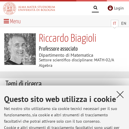
Login
Menu
IT
EN
Riccardo Biagioli
Professore associato
Dipartimento di Matematica
Settore scientifico disciplinare: MATH-02/A
Algebra
Temi di ricerca
Parole chiave:
Combinatoria algebrica, combinatoria
Questo sito web utilizza i cookie
enumerativa, gruppi di Coxeter
Nel nostro sito utilizziamo sia cookie tecnici necessari per il suo
funzionamento, sia cookie e altri strumenti di tracciamento
Conferenze organizzate.
facoltativi che potrai attivare solo con il tuo consenso.
89th Séminaire Lotharingien de Combinatoire
-
SLC Web
Cookie e altri strumenti di tracciamento facoltativi sono usati per