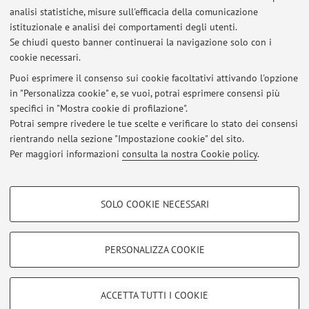
Page
- Marzo 2023
analisi statistiche, misure sull'efficacia della comunicazione
Bruhat order: recent developments and open problems
-
istituzionale e analisi dei comportamenti degli utenti.
15-19 Aprile 2024
Se chiudi questo banner continuerai la navigazione solo con i
cookie necessari.
Puoi esprimere il consenso sui cookie facoltativi attivando l'opzione
in "Personalizza cookie" e, se vuoi, potrai esprimere consensi più
Ultimi avvisi
specifici in "Mostra cookie di profilazione".
Potrai sempre rivedere le tue scelte e verificare lo stato dei consensi
Al momento non sono presenti avvisi.
rientrando nella sezione "Impostazione cookie" del sito.
Per maggiori informazioni
consulta la nostra Cookie policy
.
COOKIE DI PROFILAZIONE - FACOLTATIVI
SOLO COOKIE NECESSARI
Si tratta di cookie utilizzati per analizzare le caratteristiche della navigazione
Area riservata
degli utenti, creare profili in base al loro comportamento sul sito, per analisi
Accedi tramite
login
per gestire tutti i contenuti del sito.
di marketing.
PERSONALIZZA COOKIE
Mostra cookie di profilazione
© 2026 - ALMA MATER STUDIORUM - Università di Bologna - Via
Google/Youtube Video
COOKIE TECNICI - NECESSARI
ACCETTA TUTTI I COOKIE
Zamboni, 33 - 40126 Bologna - Partita IVA: 01131710376
Facebook