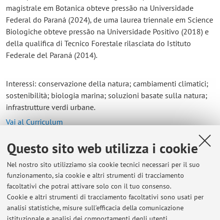
magistrale em Botanica obteve pressão na Universidade
Federal do Paraná (2024), de uma laurea triennale em Science
Biologiche obteve pressão na Universidade Positivo (2018) e
della qualifica di Tecnico Forestale rilasciata do Istituto
Federale del Paraná (2014).
Interessi: conservazione della natura; cambiamenti climatici;
sostenibilità; biologia marina; soluzioni basate sulla natura;
infrastrutture verdi urbane.
Vai al Curriculum
Questo sito web utilizza i cookie
Contatti
Nel nostro sito utilizziamo sia cookie tecnici necessari per il suo
E-mail:
ricardo.costamanoss2@unibo.it
funzionamento, sia cookie e altri strumenti di tracciamento
facoltativi che potrai attivare solo con il tuo consenso.
Cookie e altri strumenti di tracciamento facoltativi sono usati per
analisi statistiche, misure sull'efficacia della comunicazione
Dipartimento di Scienze e Tecnologie Agro-Alimentari
istituzionale e analisi dei comportamenti degli utenti.