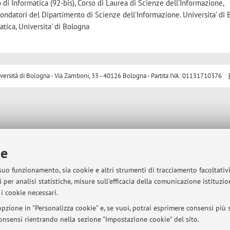
 di Informatica (92-bis), Corso di Laurea di Scienze dell'Informazione,
fondatori del Dipartimento di Scienze dell'Informazione. Universita' di 
tica, Universita' di Bologna
sità di Bologna - Via Zamboni, 33 - 40126 Bologna - Partita IVA: 01131710376
ie
 suo funzionamento, sia cookie e altri strumenti di tracciamento facoltativ
 per analisi statistiche, misure sull'efficacia della comunicazione istituzi
i cookie necessari.
pzione in "Personalizza cookie" e, se vuoi, potrai esprimere consensi più sp
 consensi rientrando nella sezione "Impostazione cookie" del sito.