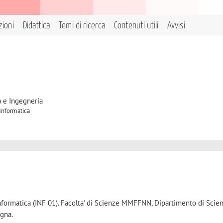
zioni
Didattica
Temi di ricerca
Contenuti utili
Avvisi
a e Ingegneria
 Informatica
Informatica (INF 01). Facolta' di Scienze MMFFNN, Dipartimento di Scie
ogna.