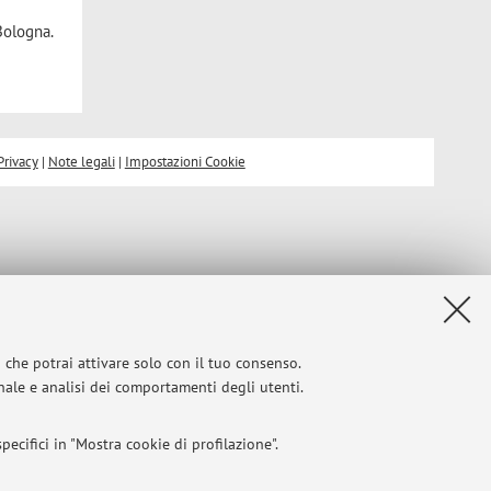
Bologna.
Privacy
|
Note legali
|
Impostazioni Cookie
i che potrai attivare solo con il tuo consenso.
onale e analisi dei comportamenti degli utenti.
ecifici in "Mostra cookie di profilazione".